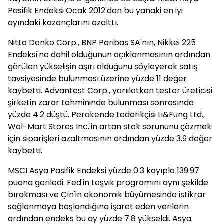
Pasifik Endeksi Ocak 2012'den bu yanaki en iyi
ayındaki kazançlarını azalttı.
Nitto Denko Corp., BNP Paribas SA'nın, Nikkei 225
Endeksi'ne dahil olduğunun açıklanmasının ardından
görülen yükselişin aşırı olduğunu söyleyerek satış
tavsiyesinde bulunması üzerine yüzde 11 değer
kaybetti. Advantest Corp., yarıiletken tester üreticisi
şirketin zarar tahmininde bulunması sonrasında
yüzde 4.2 düştü. Perakende tedarikçisi Li&Fung Ltd.,
Wal-Mart Stores Inc.'in artan stok sorununu çözmek
için siparişleri azaltmasının ardından yüzde 3.9 değer
kaybetti.
MSCI Asya Pasifik Endeksi yüzde 0.3 kayıpla 139.97
puana geriledi. Fed'in teşvik programını aynı şekilde
bırakması ve Çin'in ekonomik büyümesinde istikrar
sağlanmaya başlandığına işaret eden verilerin
ardından endeks bu ay yüzde 7.8 yükseldi. Asya