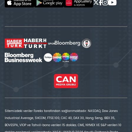
Sitemizdeki veriler Foreks tarafından sağlanmaktadır. NASDAQ, Dow Jones
Industrial Average, SHCOM, FTSE 100, CAC 40, DAX 30, Hang Seng, IBEX 35,
BOVESPA, VİOP ve Tahvil-bono verileri 15 dakika; CME, NYMEX VE S&P verileri 10