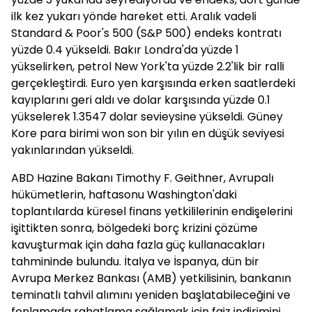
ilk kez yukarı yönde hareket etti. Aralık vadeli
Standard & Poor's 500 (S&P 500) endeks kontratı
yüzde 0.4 yükseldi. Bakır Londra'da yüzde 1
yükselirken, petrol New York'ta yüzde 2.2'lik bir ralli
gerçekleştirdi. Euro yen karşısında erken saatlerdeki
kayıplarını geri aldı ve dolar karşısında yüzde 0.1
yükselerek 1.3547 dolar sevieysine yükseldi. Güney
Kore para birimi won son bir yılın en düşük seviyesi
yakınlarından yükseldi.
ABD Hazine Bakanı Timothy F. Geithner, Avrupalı
hükümetlerin, haftasonu Washington'daki
toplantılarda küresel finans yetkililerinin endişelerini
işittikten sonra, bölgedeki borç krizini çözüme
kavuşturmak için daha fazla güç kullanacakları
tahmininde bulundu. İtalya ve İspanya, dün bir
Avrupa Merkez Bankası (AMB) yetkilisinin, bankanın
teminatlı tahvil alımını yeniden başlatabileceğini ve
fonlamada rahatlama sağlamak için faiz indirimini