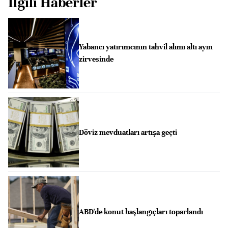
İlgili Haberler
Yabancı yatırımcının tahvil alımı altı ayın
zirvesinde
Döviz mevduatları artışa geçti
ABD'de konut başlangıçları toparlandı