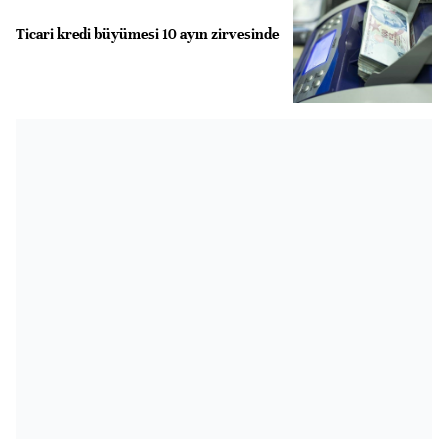
Ticari kredi büyümesi 10 ayın zirvesinde