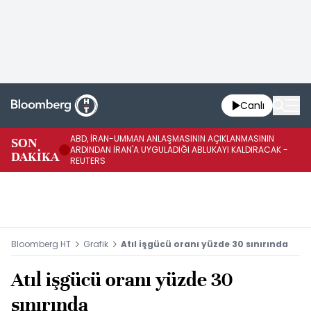
Canlı
ABD, İRAN-UMMAN ANLAŞMASININ AÇIKLANMASININ
AB
SON
ARDINDAN İRAN'A UYGULADIĞI ABLUKAYI KALDIRACAK -
GE
DAKİKA
REUTERS
UY
Bloomberg HT
Grafik
Atıl işgücü oranı yüzde 30 sınırında
Atıl işgücü oranı yüzde 30
sınırında