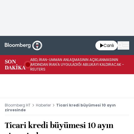
Canlı
ABD, İRAN-UMMAN ANLAŞMASININ AÇIKLANMASININ
AB
SON
ARDINDAN İRAN'A UYGULADIĞI ABLUKAYI KALDIRACAK -
GE
DAKİKA
REUTERS
UY
Bloomberg HT
Haberler
Ticari kredi büyümesi 10 ayın
zirvesinde
Ticari kredi büyümesi 10 ayın