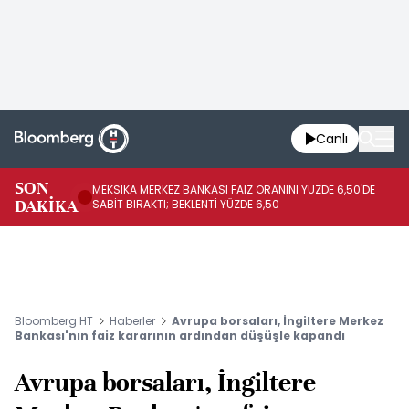
Canlı
SON
MEKSİKA MERKEZ BANKASI FAİZ ORANINI YÜZDE 6,50'DE
OY
DAKİKA
SABİT BIRAKTI; BEKLENTİ YÜZDE 6,50
AÇ
Bloomberg HT
Haberler
Avrupa borsaları, İngiltere Merkez
Bankası'nın faiz kararının ardından düşüşle kapandı
Avrupa borsaları, İngiltere