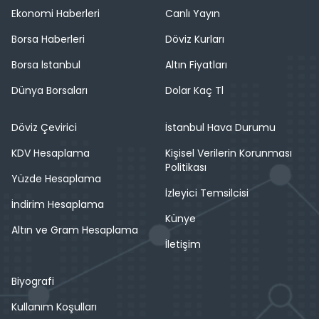
Ekonomi Haberleri
Canlı Yayın
Borsa Haberleri
Döviz Kurları
Borsa İstanbul
Altın Fiyatları
Dünya Borsaları
Dolar Kaç Tl
Döviz Çevirici
İstanbul Hava Durumu
KDV Hesaplama
Kişisel Verilerin Korunması
Politikası
Yüzde Hesaplama
İzleyici Temsilcisi
İndirim Hesaplama
Künye
Altın ve Gram Hesaplama
İletişim
Biyografi
Kullanım Koşulları