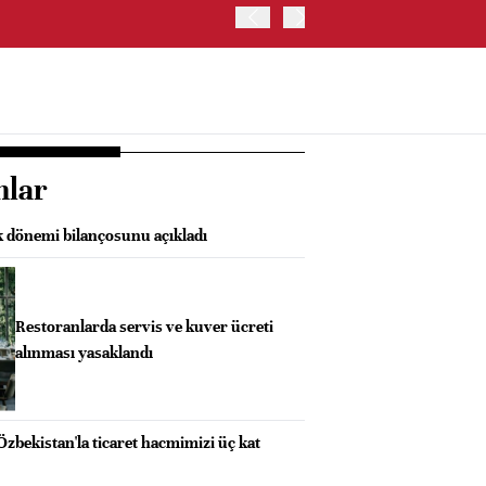
ABD'DE NASDAQ 100 ENDE
nlar
k dönemi bilançosunu açıkladı
Restoranlarda servis ve kuver ücreti
alınması yasaklandı
Özbekistan'la ticaret hacmimizi üç kat