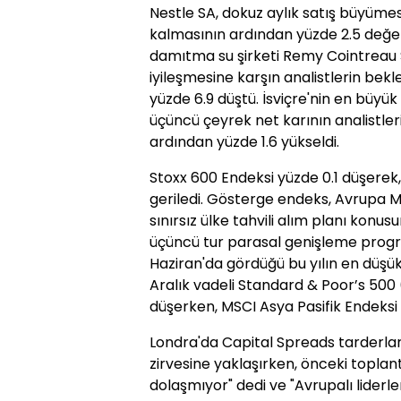
Nestle SA, dokuz aylık satış büyümesi
kalmasının ardından yüzde 2.5 değer 
damıtma su şirketi Remy Cointreau SA,
iyileşmesine karşın analistlerin bekl
yüzde 6.9 düştü. İsviçre'nin en büyük 
üçüncü çeyrek net karının analistler
ardından yüzde 1.6 yükseldi.
Stoxx 600 Endeksi yüzde 0.1 düşerek,
geriledi. Gösterge endeks, Avrupa Me
sınırsız ülke tahvili alım planı kon
üçüncü tur parasal genişleme progra
Haziran'da gördüğü bu yılın en düşük 
Aralık vadeli Standard & Poor’s 500
düşerken, MSCI Asya Pasifik Endeksi y
Londra'da Capital Spreads tarderlar
zirvesine yaklaşırken, önceki toplan
dolaşmıyor" dedi ve "Avrupalı liderle