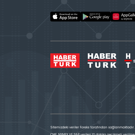
Sitemizdeki veriler Foreks tarafından sağlanmaktadır.
CME, NYMEX VE S&P verileri 10 dakika gecikmeli verilme