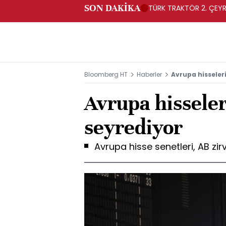
SON DAKİKA
TÜRK TRAKTÖR 2. ÇEYRE
Bloomberg HT
Haberler
Avrupa hisseler
Avrupa hissele
seyrediyor
Avrupa hisse senetleri, AB zirv