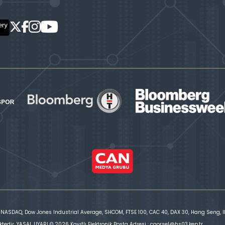
 NASDAQ, Dow Jones Industrial Average, SHCOM, FTSE 100, CAC 40, DAX 30, Hang Seng, IBE
ktedir. YASAL UYARI © 2026 Kayıtlı Elektronik Posta Adresi : cgorsel@hs03.kep.tr