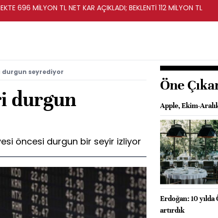
KTE 696 MİLYON TL NET KAR AÇIKLADI; BEKLENTİ 112 MİLYON TL
i durgun seyrediyor
Öne Çıka
ri durgun
Apple, Ekim-Aralı
esi öncesi durgun bir seyir izliyor
Erdoğan: 10 yılda 
artırdık