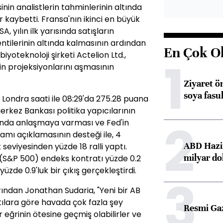
nin analistlerin tahminlerinin altında
kaybetti. Fransa'nın ikinci en büyük
 yılın ilk yarısında satışların
entilerinin altında kalmasının ardından
En Çok O
biyoteknoloji şirketi Actelion Ltd.,
1
in projeksiyonlarını aşmasının
Ziyaret ö
soya fasul
 Londra saati ile 08:29'da 275.28 puana
rkez Bankası politika yapıcılarının
2
usunda anlaşmaya varması ve Fed'in
mı açıklamasının desteği ile, 4
ABD Hazi
seviyesinden yüzde 18 ralli yaptı.
milyar do
 (S&P 500) endeks kontratı yüzde 0.2
üzde 0.9'luk bir çıkış gerçekleştirdi.
3
ından Jonathan Sudaria, "Yeni bir AB
tılara göre havada çok fazla şey
Resmi Ga
r eğrinin ötesine geçmiş olabilirler ve