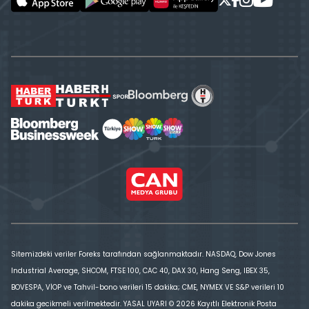
Sitemizdeki veriler Foreks tarafından sağlanmaktadır. NASDAQ, Dow Jones
Industrial Average, SHCOM, FTSE 100, CAC 40, DAX 30, Hang Seng, IBEX 35,
BOVESPA, VİOP ve Tahvil-bono verileri 15 dakika; CME, NYMEX VE S&P verileri 10
dakika gecikmeli verilmektedir. YASAL UYARI © 2026 Kayıtlı Elektronik Posta