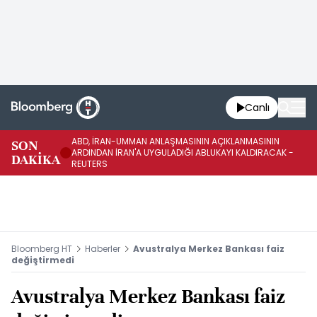
Canlı
ABD, İRAN-UMMAN ANLAŞMASININ AÇIKLANMASININ
AB
SON
ARDINDAN İRAN'A UYGULADIĞI ABLUKAYI KALDIRACAK -
GE
DAKİKA
REUTERS
UY
Bloomberg HT
Haberler
Avustralya Merkez Bankası faiz
değiştirmedi
Avustralya Merkez Bankası faiz