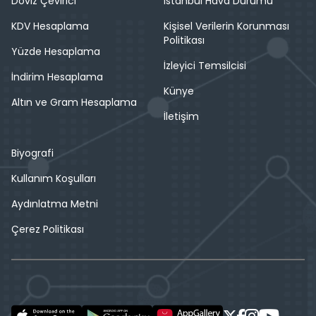
Döviz Çevirici
İstanbul Hava Durumu
KDV Hesaplama
Kişisel Verilerin Korunması
Politikası
Yüzde Hesaplama
İzleyici Temsilcisi
İndirim Hesaplama
Künye
Altın ve Gram Hesaplama
İletişim
Biyografi
Kullanım Koşulları
Aydınlatma Metni
Çerez Politikası