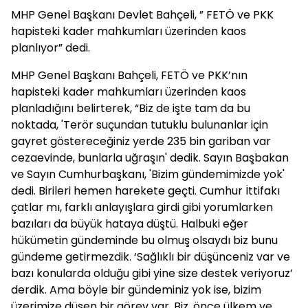
MHP Genel Başkanı Devlet Bahçeli, ” FETÖ ve PKK
hapisteki kader mahkumları üzerinden kaos
planlıyor” dedi.
MHP Genel Başkanı Bahçeli, FETÖ ve PKK’nın
hapisteki kader mahkumları üzerinden kaos
planladığını belirterek, “Biz de işte tam da bu
noktada, 'Terör suçundan tutuklu bulunanlar için
gayret göstereceğiniz yerde 235 bin gariban var
cezaevinde, bunlarla uğraşın' dedik. Sayın Başbakan
ve Sayın Cumhurbaşkanı, 'Bizim gündemimizde yok'
dedi. Birileri hemen harekete geçti. Cumhur İttifakı
çatlar mı, farklı anlayışlara girdi gibi yorumlarken
bazıları da büyük hataya düştü. Halbuki eğer
hükümetin gündeminde bu olmuş olsaydı biz bunu
gündeme getirmezdik. ‘Sağlıklı bir düşünceniz var ve
bazı konularda olduğu gibi yine size destek veriyoruz’
derdik. Ama böyle bir gündeminiz yok ise, bizim
üzerimize düşen bir görev var. Biz, önce ülkem ve