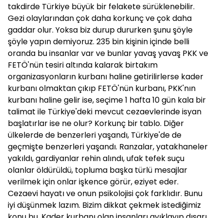
takdirde Türkiye büyük bir felakete sürüklenebilir.
Gezi olaylarından çok daha korkunç ve çok daha
gaddar olur. Yoksa biz durup dururken şunu şöyle
şöyle yapın demiyoruz. 235 bin kişinin içinde belli
oranda bu insanlar var ve bunlar yavaş yavaş PKK ve
FETÖ'nün tesiri altında kalarak birtakım
organizasyonların kurbanı haline getirilirlerse kader
kurbanı olmaktan çıkıp FETÖ'nün kurbanı, PKK'nın
kurbanı haline gelir ise, seçime 1 hafta 10 gün kala bir
talimat ile Türkiye'deki mevcut cezaevlerinde isyan
başlatırlar ise ne olur? Korkunç bir tablo. Diğer
ülkelerde de benzerleri yaşandı, Türkiye'de de
geçmişte benzerleri yaşandı. Ranzalar, yatakhaneler
yakıldı, gardiyanlar rehin alındı, ufak tefek suçu
olanlar öldürüldü, topluma başka türlü mesajlar
verilmek için onlar işkence görür, eziyet eder.
Cezaevi hayatı ve onun psikolojisi çok farklıdır. Bunu
iyi düşünmek lazım. Bizim dikkat çekmek istediğimiz
konu bu. Kader kurbanı olan insanları ayıklayıp dışarı