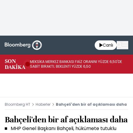
Canlı
SON
MEKSİKA MERKEZ BANKASI FAİZ ORANINI YÜZDE 6,50'DE
OY
DAKİKA
SABİT BIRAKTI; BEKLENTİ YÜZDE 6,50
AÇ
Bloomberg HT
Haberler
Bahçeli'den bir af açıklaması daha
Bahçeli'den bir af açıklaması daha
MHP Genel Başkanı Bahçeli, hükümete tutuklu