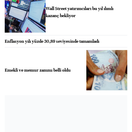
Wall Street yatırımcıları bu yıl ılımlı
kazanç bekliyor
Enflasyon yılı yüzde 30,89 seviyesinde tamamladı
Emekli ve memur zammı belli oldu