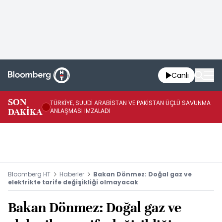
Canlı
SON
TÜRKİYE, SUUDİ ARABİSTAN VE PAKİSTAN ÜÇLÜ SAVUNMA
TR
DAKİKA
ANLAŞMASI İMZALADI
BN
Bloomberg HT
Haberler
Bakan Dönmez: Doğal gaz ve
elektrikte tarife değişikliği olmayacak
Bakan Dönmez: Doğal gaz ve