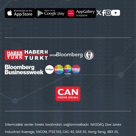
Sitemizdeki veriler Foreks tarafından sağlanmaktadır. NASDAQ, Dow Jones
Industrial Average, SHCOM, FTSE 100, CAC 40, DAX 30, Hang Seng, IBEX 35,