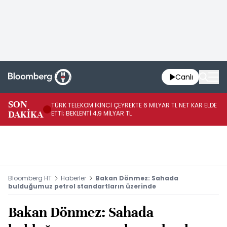
Canlı
SON
TÜRK TELEKOM İKİNCİ ÇEYREKTE 6 MİLYAR TL NET KAR ELDE
AB
DAKİKA
ETTİ; BEKLENTİ 4,9 MİLYAR TL
İR
Bloomberg HT
Haberler
Bakan Dönmez: Sahada
bulduğumuz petrol standartların üzerinde
Bakan Dönmez: Sahada