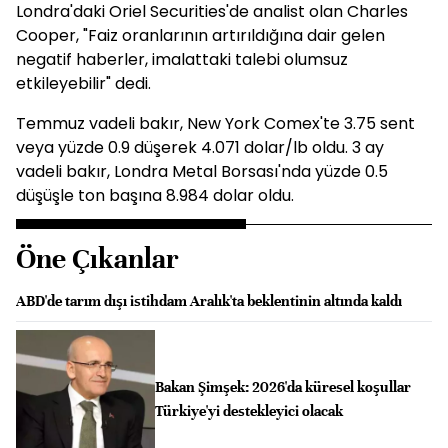
Londra'daki Oriel Securities'de analist olan Charles
Cooper, "Faiz oranlarının artırıldığına dair gelen
negatif haberler, imalattaki talebi olumsuz
etkileyebilir" dedi.
Temmuz vadeli bakır, New York Comex'te 3.75 sent
veya yüzde 0.9 düşerek 4.071 dolar/lb oldu. 3 ay
vadeli bakır, Londra Metal Borsası'nda yüzde 0.5
düşüşle ton başına 8.984 dolar oldu.
Öne Çıkanlar
ABD'de tarım dışı istihdam Aralık'ta beklentinin altında kaldı
Bakan Şimşek: 2026'da küresel koşullar
Türkiye'yi destekleyici olacak