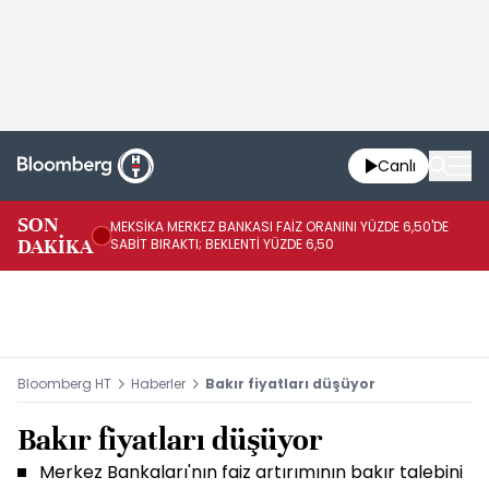
Canlı
SON
MEKSİKA MERKEZ BANKASI FAİZ ORANINI YÜZDE 6,50'DE
OY
DAKİKA
SABİT BIRAKTI; BEKLENTİ YÜZDE 6,50
AÇ
Bloomberg HT
Haberler
Bakır fiyatları düşüyor
Bakır fiyatları düşüyor
Merkez Bankaları'nın faiz artırımının bakır talebini