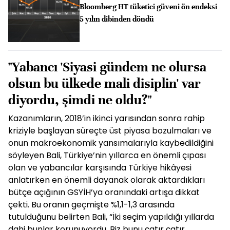
Bloomberg HT tüketici güveni ön endeksi
5 yılın dibinden döndü
"Yabancı 'Siyasi gündem ne olursa
olsun bu ülkede mali disiplin' var
diyordu, şimdi ne oldu?"
Kazanımların, 2018’in ikinci yarısından sonra rahip
kriziyle başlayan süreçte üst piyasa bozulmaları ve
onun makroekonomik yansımalarıyla kaybedildiğini
söyleyen Bali, Türkiye’nin yıllarca en önemli çıpası
olan ve yabancılar karşısında Türkiye hikâyesi
anlatırken en önemli dayanak olarak aktardıkları
bütçe açığının GSYİH’ya oranındaki artışa dikkat
çekti. Bu oranın geçmişte %1,1-1,3 arasında
tutulduğunu belirten Bali, “İki seçim yapıldığı yıllarda
dahi bunlar korunuyordu. Biz bunu çatır çatır