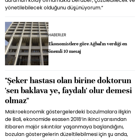
durumun kolay olmamakla beraber, çözülebilecek ve
yönetilebilecek olduğunu düşünüyorum.”
HABERLER
Ekonomistlere göre Ağbal'ın verdiği en
önemli 10 mesaj
"Şeker hastası olan birine doktorun
'sen baklava ye, faydalı' olur demesi
olmaz"
Makroekonomik göstergelerdeki bozulmalara ilişkin
de Bali, ekonomide esasen 2018’in ikinci yarısından
itibaren majör sıkıntılar yaşanmaya başlandığını,
bozulan göstergelerin düzeltilebilmesi için şu anda,