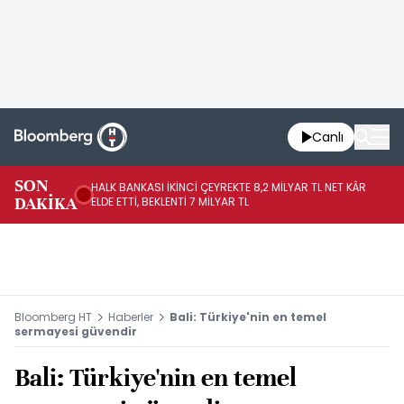
Canlı
SON
HALK BANKASI İKİNCİ ÇEYREKTE 8,2 MİLYAR TL NET KÂR
İŞ
DAKİKA
ELDE ETTİ, BEKLENTİ 7 MİLYAR TL
MÜ
Bloomberg HT
Haberler
Bali: Türkiye'nin en temel
sermayesi güvendir
Bali: Türkiye'nin en temel