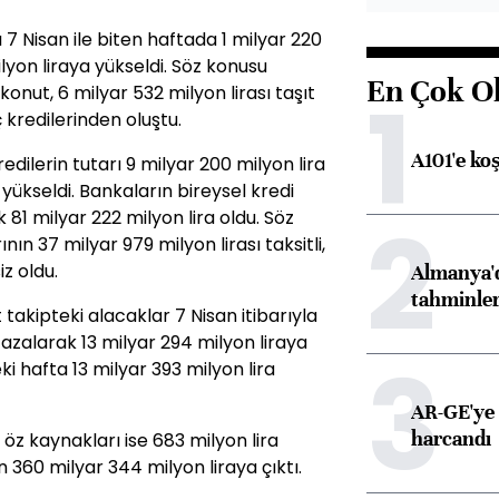
rı 7 Nisan ile biten haftada 1 milyar 220
lyon liraya yükseldi. Söz konusu
En Çok O
1
 konut, 6 milyar 532 milyon lirası taşıt
ç kredilerinden oluştu.
A101'e ko
edilerin tutarı 9 milyar 200 milyon lira
yükseldi. Bankaların bireysel kredi
2
k 81 milyar 222 milyon lira oldu. Söz
nın 37 milyar 979 milyon lirası taksitli,
iz oldu.
Almanya'd
tahminler
takipteki alacaklar 7 Nisan itibarıyla
 azalarak 13 milyar 294 milyon liraya
3
ki hafta 13 milyar 393 milyon lira
AR-GE'ye 
harcandı
öz kaynakları ise 683 milyon lira
 360 milyar 344 milyon liraya çıktı.