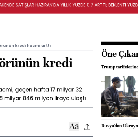
KENDE SATIŞLAR HAZİRAN'DA YILLIK YÜZDE 0,7 ARTTI; BEKLENTİ YÜZDE
örünün kredi hacmi arttı
Öne Çıka
törünün kredi
Trump tarifelerin
acmi, geçen hafta 17 milyar 32
78 milyar 846 milyon liraya ulaştı
Rusya'dan Ukrayna'