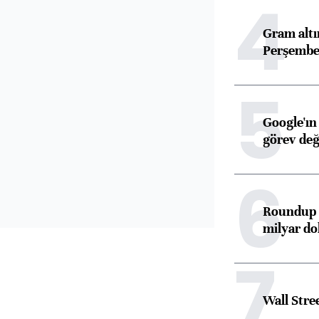
4
Gram alt
Perşembe 
5
Google'ın
görev değ
6
Roundup d
milyar dol
7
Wall Stre