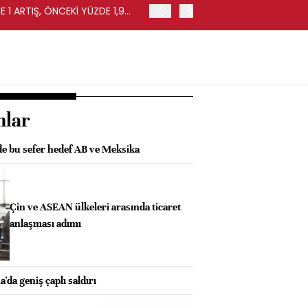
 1 ARTIŞ, ÖNCEKİ YÜZDE 1,9
EURO BÖLGESİ'NDE PERAKE
0,4 ARTIŞ
nlar
de bu sefer hedef AB ve Meksika
Çin ve ASEAN ülkeleri arasında ticaret
anlaşması adımı
da geniş çaplı saldırı