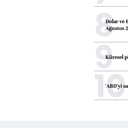
8
Dolar ve 
Ağustos 2
9
Küresel p
10
'ABD'yi s