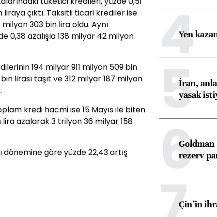
rındaki tüketici kredileri, yüzde 0,51
4
iraya çıktı. Taksitli ticari krediler ise
milyon 303 bin lira oldu. Aynı
Yen kazanç
e 0,38 azalışla 138 milyar 42 milyon
5
ilerinin 194 milyar 911 milyon 509 bin
bin lirası taşıt ve 312 milyar 187 milyon
İran, anl
.
yasak ist
plam kredi hacmi ise 15 Mayıs ile biten
6
lira azalarak 3 trilyon 36 milyar 158
Goldman S
ı dönemine göre yüzde 22,43 artış
rezerv pa
7
Çin’in ih