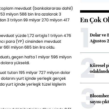
 toplam mevduat (bankalararası dahil)
753 milyon 588 bin lira azalarak 3
En Çok O
adan 3 trilyon 99 milyar 270 milyon 417
1
Dolar ve 
vduat yüzde 1,72 artışla 1 trilyon 476
Ağustos 2
ancı para (YP) cinsinden mevduat
ar 661 milyon 685 bin lira oldu.
2
atı, geçen hafta 1 milyar 596 milyon
dolara yükseldi.
Küresel p
odaklandı
vduat tutarı 195 milyar 727 milyon dolar
dolarını yurt içinde yerleşik gerçek
3
da yurt içinde yerleşik tüzel kişilerin
Bloomberg
sayısı çıkt