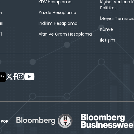
n
KDV Hesaplama
Kişisel Verilerin
Politikası
rı
Yüzde Hesaplama
İzleyici Temsilcis
rı
İndirim Hesaplama
Künye
l
Altın ve Gram Hesaplama
İletişim