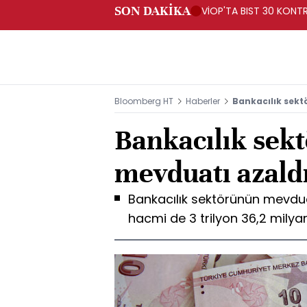
SON DAKİKA
VİOP'TA BIST 30 KONTR
Bloomberg HT
Haberler
Bankacılık sek
Bankacılık sek
mevduatı azald
Bankacılık sektörünün mevduatı
hacmi de 3 trilyon 36,2 milyar