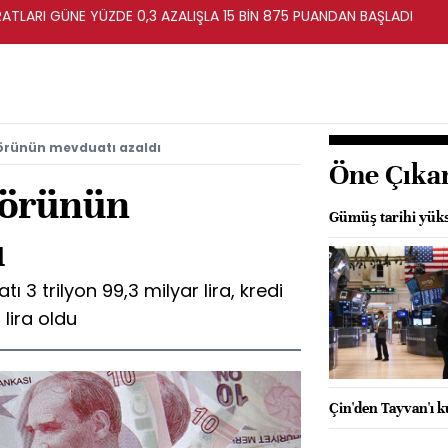
ATLARI GÜNE YÜZDE 0,3 AZALIŞLA 15 BİN 875 PUANDAN BAŞLADI
törünün mevduatı azaldı
Öne Çıka
törünün
Gümüş tarihi yüks
ı
 3 trilyon 99,3 milyar lira, kredi
 lira oldu
Çin'den Tayvan'ı k