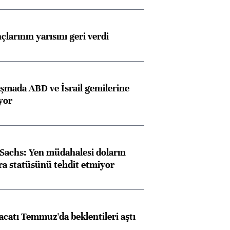
larının yarısını geri verdi
aşmada ABD ve İsrail gemilerine
iyor
achs: Yen müdahalesi doların
ra statüsünü tehdit etmiyor
racatı Temmuz'da beklentileri aştı