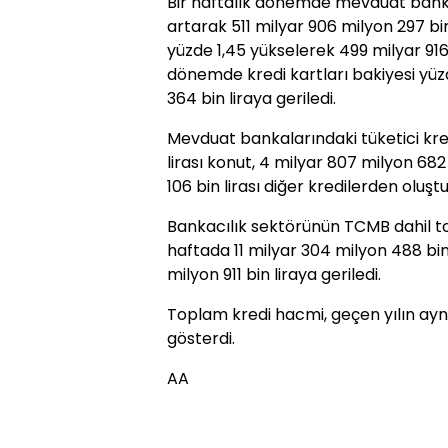
Bir haftalık dönemde mevduat bankala
artarak 511 milyar 906 milyon 297 bin l
yüzde 1,45 yükselerek 499 milyar 916 
dönemde kredi kartları bakiyesi yüzd
364 bin liraya geriledi.
Mevduat bankalarındaki tüketici kred
lirası konut, 4 milyar 807 milyon 682 
106 bin lirası diğer kredilerden oluştu
Bankacılık sektörünün TCMB dahil to
haftada 11 milyar 304 milyon 488 bin 
milyon 911 bin liraya geriledi.
Toplam kredi hacmi, geçen yılın ayn
gösterdi.
AA