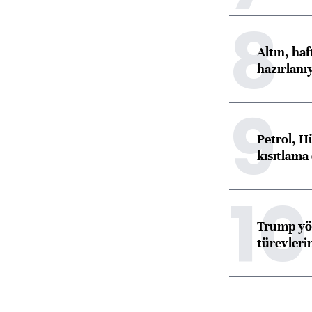
8
Altın, ha
hazırlanı
9
Petrol, H
kısıtlama
10
Trump yön
türevleri