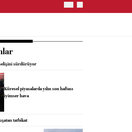
ALMANYA'DA SANAYİ ÜRETİ
nlar
elişini sürdürüyor
Küresel piyasalarda yılın son haftası
iyimser hava
uşatan tatbikat