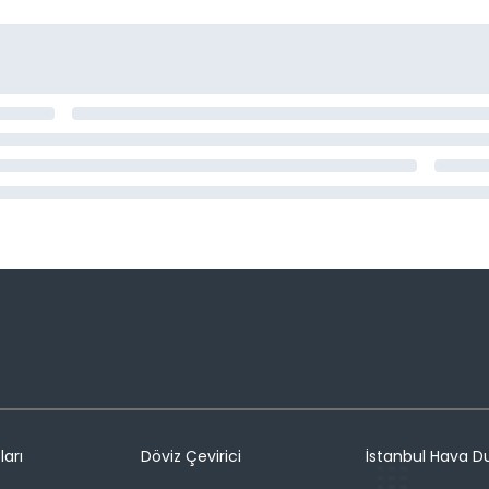
ları
Döviz Çevirici
İstanbul Hava 