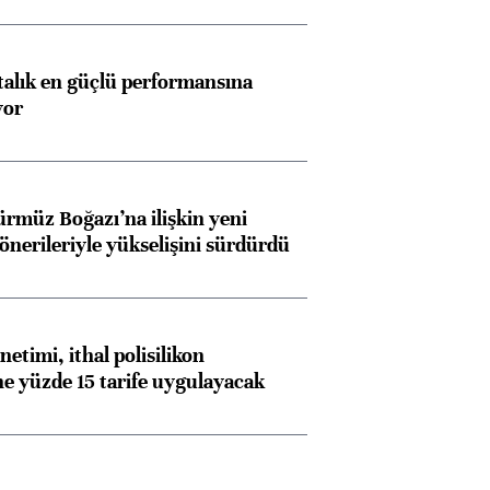
ftalık en güçlü performansına
yor
ürmüz Boğazı’na ilişkin yeni
 önerileriyle yükselişini sürdürdü
etimi, ithal polisilikon
ne yüzde 15 tarife uygulayacak