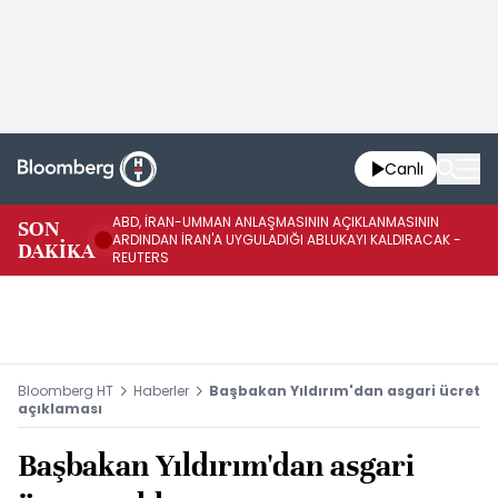
Canlı
ABD, İRAN-UMMAN ANLAŞMASININ AÇIKLANMASININ
AB
SON
ARDINDAN İRAN'A UYGULADIĞI ABLUKAYI KALDIRACAK -
GE
DAKİKA
REUTERS
UY
Bloomberg HT
Haberler
Başbakan Yıldırım'dan asgari ücret
açıklaması
Başbakan Yıldırım'dan asgari