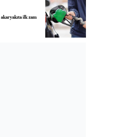
 akaryakıta ilk zam
Almanya, Commerzbank
Ba