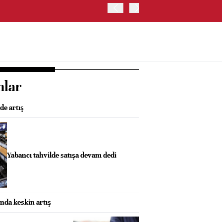
OYAK ÇİMENTO İKİNCİ ÇEY
nlar
e artış
Yabancı tahvilde satışa devam dedi
nda keskin artış