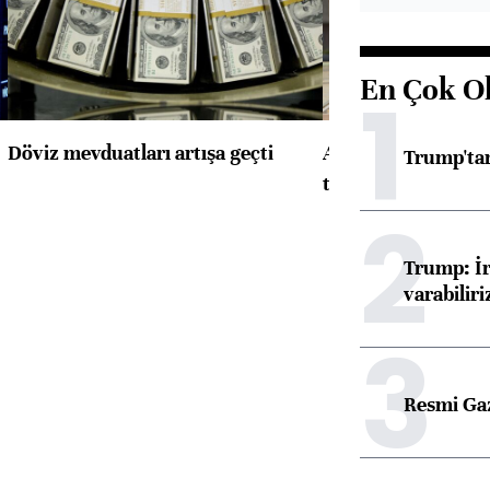
En Çok O
1
Döviz mevduatları artışa geçti
ABD'de konut başla
Trump'tan
toparlandı
2
Trump: İr
varabiliri
3
Resmi Ga