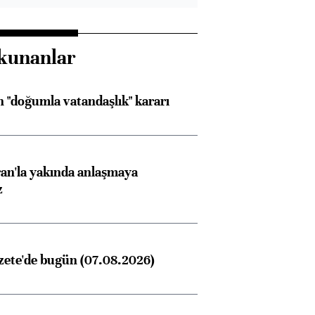
konusunda Unicredit ile
me
görüşmelere hazırlanıyor
kunanlar
ngıçları
 "doğumla vatandaşlık" kararı
an'la yakında anlaşmaya
z
zete'de bugün (07.08.2026)