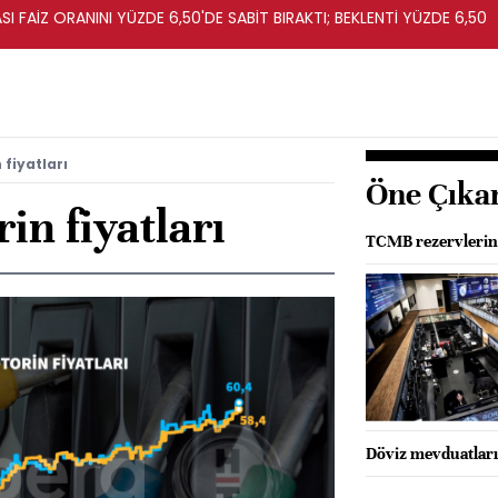
I FAİZ ORANINI YÜZDE 6,50'DE SABİT BIRAKTI; BEKLENTİ YÜZDE 6,50
fiyatları
Öne Çıka
in fiyatları
TCMB rezervlerind
Döviz mevduatları