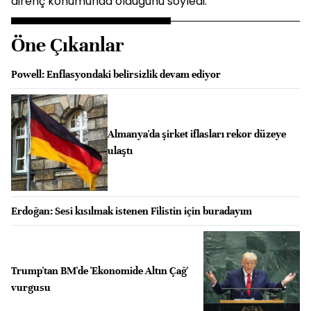
direnç konumunda olduğunu söyledi.
Öne Çıkanlar
Powell: Enflasyondaki belirsizlik devam ediyor
Almanya'da şirket iflasları rekor düzeye
ulaştı
Erdoğan: Sesi kısılmak istenen Filistin için buradayım
Trump'tan BM'de 'Ekonomide Altın Çağ'
vurgusu