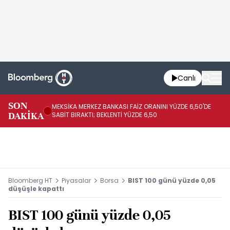
Canlı
SON
MEKSİKA MERKEZ BANKASI FAİZ ORANINI YÜZDE 6,50'DE
OY
DAKİKA
SABİT BIRAKTI; BEKLENTİ YÜZDE 6,50
AÇ
Bloomberg HT
Piyasalar
Borsa
BIST 100 günü yüzde 0,05
düşüşle kapattı
BIST 100 günü yüzde 0,05