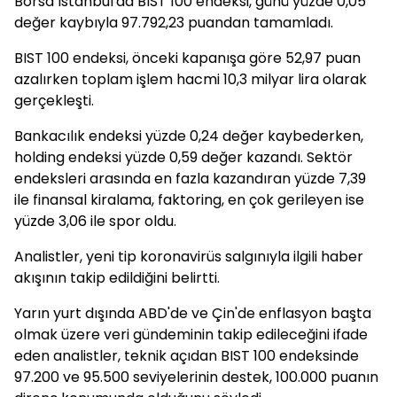
Borsa İstanbul'da BIST 100 endeksi, günü yüzde 0,05
değer kaybıyla 97.792,23 puandan tamamladı.
BIST 100 endeksi, önceki kapanışa göre 52,97 puan
azalırken toplam işlem hacmi 10,3 milyar lira olarak
gerçekleşti.
Bankacılık endeksi yüzde 0,24 değer kaybederken,
holding endeksi yüzde 0,59 değer kazandı. Sektör
endeksleri arasında en fazla kazandıran yüzde 7,39
ile finansal kiralama, faktoring, en çok gerileyen ise
yüzde 3,06 ile spor oldu.
Analistler, yeni tip koronavirüs salgınıyla ilgili haber
akışının takip edildiğini belirtti.
Yarın yurt dışında ABD'de ve Çin'de enflasyon başta
olmak üzere veri gündeminin takip edileceğini ifade
eden analistler, teknik açıdan BIST 100 endeksinde
97.200 ve 95.500 seviyelerinin destek, 100.000 puanın