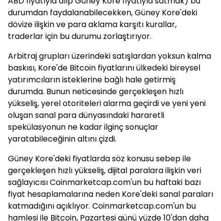
ABD fiyatıyla alıp Güney Kore fiyatıyla satmak) bu
durumdan faydalanabilecekken, Güney Kore'deki
dövize ilişkin ve para aklama karşıtı kurallar,
traderlar için bu durumu zorlaştırıyor.
Arbitraj grupları üzerindeki satışlardan yoksun kalma
baskısı, Kore'de Bitcoin fiyatlarını ülkedeki bireysel
yatırımcıların isteklerine bağlı hale getirmiş
durumda. Bunun neticesinde gerçekleşen hızlı
yükseliş, yerel otoriteleri alarma geçirdi ve yeni yeni
oluşan sanal para dünyasındaki hararetli
spekülasyonun ne kadar ilginç sonuçlar
yaratabileceğinin altını çizdi.
Güney Kore'deki fiyatlarda söz konusu sebep ile
gerçekleşen hızlı yükseliş, dijital paralara ilişkin veri
sağlayıcısı Coinmarketcap.com'un bu haftaki bazı
fiyat hesaplamalarına neden Kore'deki sanal paraları
katmadığını açıklıyor. Coinmarketcap.com'un bu
hamlesi ile Bitcoin, Pazartesi günü yüzde 10'dan daha