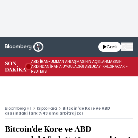
Canlı
ABD, İRAN-UMMAN ANLAŞMASININ AÇIKLANMASININ
AB
SON
ARDINDAN İRAN'A UYGULADIĞI ABLUKAYI KALDIRACAK -
GE
DAKİKA
REUTERS
UY
Bloomberg HT
Kripto Para
Bitcoin'de Kore ve ABD
arasındaki fark % 43 ama arbitraj zor
Bitcoin'de Kore ve ABD