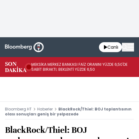
Canlı
SON
MEKSİKA MERKEZ BANKASI FAİZ ORANINI YÜZDE 6,50'DE
OY
DAKİKA
SABİT BIRAKTI; BEKLENTİ YÜZDE 6,50
AÇ
Bloomberg HT
Haberler
BlackRock/Thiel: BOJ toplantısının
olası sonuçları geniş bir yelpazede
BlackRock/Thiel: BOJ