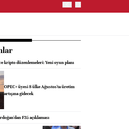
OYAK ÇİMENTO İKİNCİ ÇEY
nlar
e kripto düzenlemeleri: Yeni oyun planı
OPEC+ üyesi 8 ülke Ağustos'ta üretim
artışına gidecek
doğan'dan F35 açıklaması