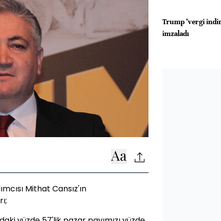
Trump "vergi indir
imzaladı
ımcısı Mithat Cansız'ın
ı;
daki yüzde 57'lik pazar payımızı yüzde