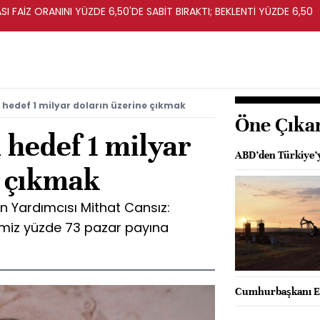
I FAİZ ORANINI YÜZDE 6,50'DE SABİT BIRAKTI; BEKLENTİ YÜZDE 6,50
 hedef 1 milyar doların üzerine çıkmak
Öne Çıka
 hedef 1 milyar
ABD’den Türkiye’y
e çıkmak
an Yardımcısı Mithat Cansız:
imiz yüzde 73 pazar payına
Cumhurbaşkanı Er