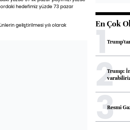
 bordaki hedefimiz yüzde 73 pazar
En Çok O
1
rünlerin geliştirilmesi yılı olarak
Trump'tan
2
Trump: İr
varabiliri
3
Resmi Ga