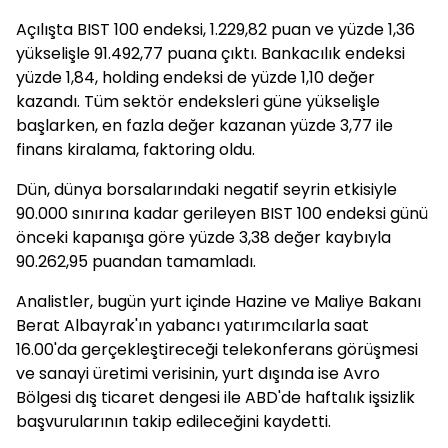
Açılışta BIST 100 endeksi, 1.229,82 puan ve yüzde 1,36
yükselişle 91.492,77 puana çıktı. Bankacılık endeksi
yüzde 1,84, holding endeksi de yüzde 1,10 değer
kazandı. Tüm sektör endeksleri güne yükselişle
başlarken, en fazla değer kazanan yüzde 3,77 ile
finans kiralama, faktoring oldu.
Dün, dünya borsalarındaki negatif seyrin etkisiyle
90.000 sınırına kadar gerileyen BIST 100 endeksi günü
önceki kapanışa göre yüzde 3,38 değer kaybıyla
90.262,95 puandan tamamladı.
Analistler, bugün yurt içinde Hazine ve Maliye Bakanı
Berat Albayrak'ın yabancı yatırımcılarla saat
16.00'da gerçekleştireceği telekonferans görüşmesi
ve sanayi üretimi verisinin, yurt dışında ise Avro
Bölgesi dış ticaret dengesi ile ABD'de haftalık işsizlik
başvurularının takip edileceğini kaydetti.