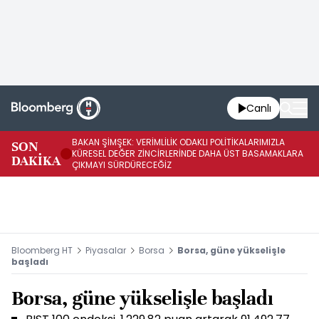
Canlı
BAKAN ŞİMŞEK: VERİMLİLİK ODAKLI POLİTİKALARIMIZLA
BA
SON
KÜRESEL DEĞER ZİNCİRLERİNDE DAHA ÜST BASAMAKLARA
VE
DAKİKA
ÇIKMAYI SÜRDÜRECEĞİZ
DÖ
Bloomberg HT
Piyasalar
Borsa
Borsa, güne yükselişle
başladı
Borsa, güne yükselişle başladı