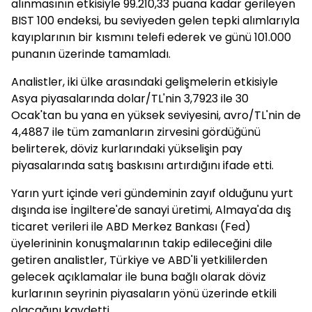
alınmasının etkisiyle 99.210,33 puana kadar gerileyen
BIST 100 endeksi, bu seviyeden gelen tepki alımlarıyla
kayıplarının bir kısmını telefi ederek ve günü 101.000
punanın üzerinde tamamladı.
Analistler, iki ülke arasındaki gelişmelerin etkisiyle
Asya piyasalarında dolar/TL'nin 3,7923 ile 30
Ocak'tan bu yana en yüksek seviyesini, avro/TL'nin de
4,4887 ile tüm zamanların zirvesini gördüğünü
belirterek, döviz kurlarındaki yükselişin pay
piyasalarında satış baskısını artırdığını ifade etti.
Yarın yurt içinde veri gündeminin zayıf olduğunu yurt
dışında ise İngiltere'de sanayi üretimi, Almaya'da dış
ticaret verileri ile ABD Merkez Bankası (Fed)
üyelerininin konuşmalarının takip edileceğini dile
getiren analistler, Türkiye ve ABD'li yetkililerden
gelecek açıklamalar ile buna bağlı olarak döviz
kurlarının seyrinin piyasaların yönü üzerinde etkili
olacağını kaydetti.