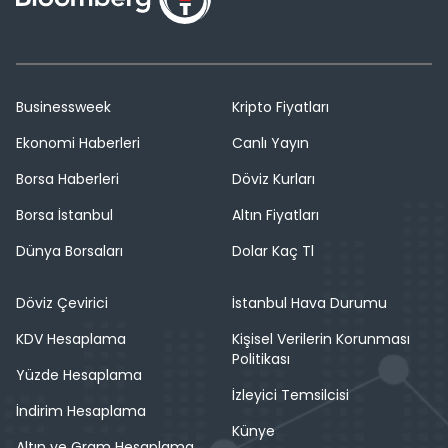
Businessweek
Kripto Fiyatları
Ekonomi Haberleri
Canlı Yayın
Borsa Haberleri
Döviz Kurları
Borsa İstanbul
Altın Fiyatları
Dünya Borsaları
Dolar Kaç Tl
Döviz Çevirici
İstanbul Hava Durumu
KDV Hesaplama
Kişisel Verilerin Korunması
Politikası
Yüzde Hesaplama
İzleyici Temsilcisi
İndirim Hesaplama
Künye
Altın ve Gram Hesaplama