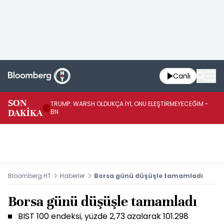
Canlı
SON
TRUMP: WARSH OLDUKÇA İYİ, ONU ELEŞTİRMEYECEĞİM -
TR
DAKİKA
BN
KA
Bloomberg HT
Haberler
Borsa günü düşüşle tamamladı
Borsa günü düşüşle tamamladı
BIST 100 endeksi, yüzde 2,73 azalarak 101.298