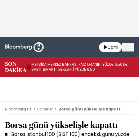
Canlı
SON
MEKSİKA MERKEZ BANKASI FAİZ ORANINI YÜZDE 6,50'DE
OY
DAKİKA
SABİT BIRAKTI; BEKLENTİ YÜZDE 6,50
AÇ
Bloomberg HT
Haberler
Borsa günü yükselişle kapattı
Borsa günü yükselişle kapattı
Borsa İstanbul 100 (BIST 100) endeksi, günü yüzde