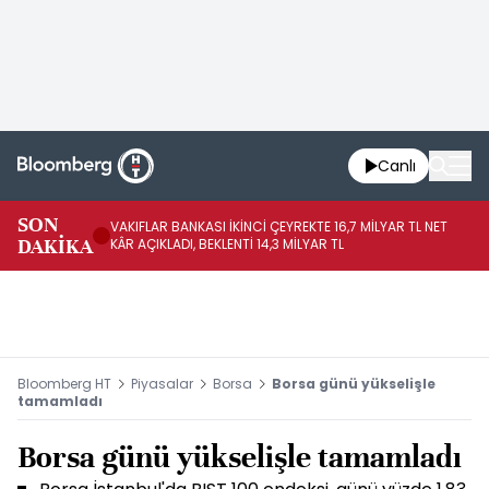
Canlı
SON
VAKIFLAR BANKASI İKİNCİ ÇEYREKTE 16,7 MİLYAR TL NET
HA
DAKİKA
KÂR AÇIKLADI, BEKLENTİ 14,3 MİLYAR TL
EL
Bloomberg HT
Piyasalar
Borsa
Borsa günü yükselişle
tamamladı
Borsa günü yükselişle tamamladı