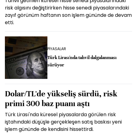
Tahvil getirileri küresel hisse senedi piyasalarındaki
risk algısını değiştirirken hisse senedi piyasalarındaki
zayıf görünüm haftanın son işlem gününde de devam
etti.
PİYASALAR
Türk Lirası'nda tahvil dalgalanması
sürüyor
Dolar/TL'de yükseliş sürdü, risk
primi 300 baz puanı aştı
Türk Lirası'nda küresel piyasalarda görülen risk
iştahındaki düşüşle gerçekleşen satış baskısı yeni
işlem gününde de kendisini hissettirdi.