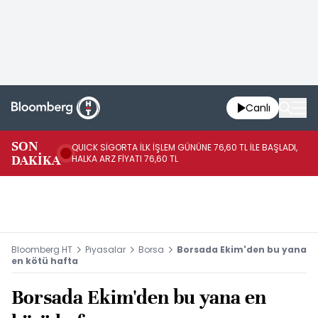
Canlı
SON
QUICK SİGORTA İLK İŞLEM GÜNÜNE 76,60 TL İLE BAŞLADI,
BI
DAKİKA
HALKA ARZ FİYATI 76,60 TL
PU
Bloomberg HT
Piyasalar
Borsa
Borsada Ekim'den bu yana
en kötü hafta
Borsada Ekim'den bu yana en