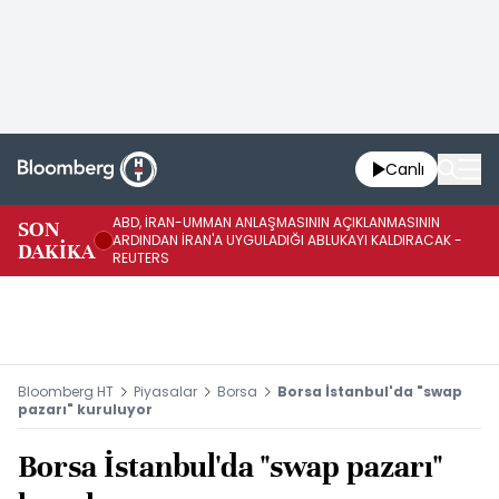
Canlı
ABD, İRAN-UMMAN ANLAŞMASININ AÇIKLANMASININ
AB
SON
ARDINDAN İRAN'A UYGULADIĞI ABLUKAYI KALDIRACAK -
GE
DAKİKA
REUTERS
UY
Bloomberg HT
Piyasalar
Borsa
Borsa İstanbul'da "swap
pazarı" kuruluyor
Borsa İstanbul'da "swap pazarı"