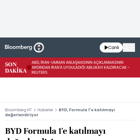
Canlı
ABD, İRAN-UMMAN ANLAŞMASININ AÇIKLANMASININ
AB
SON
ARDINDAN İRAN'A UYGULADIĞI ABLUKAYI KALDIRACAK -
GE
DAKİKA
REUTERS
UY
Bloomberg HT
Haberler
BYD, Formula 1'e katılmayı
değerlendiriyor
BYD Formula 1'e katılmayı