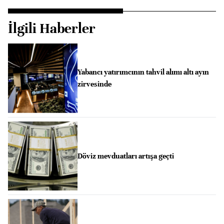
İlgili Haberler
Yabancı yatırımcının tahvil alımı altı ayın
zirvesinde
Döviz mevduatları artışa geçti