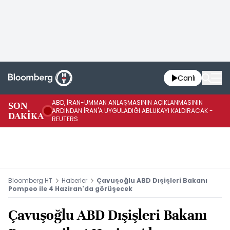
Canlı
ABD, İRAN-UMMAN ANLAŞMASININ AÇIKLANMASININ
AB
SON
ARDINDAN İRAN'A UYGULADIĞI ABLUKAYI KALDIRACAK -
GE
DAKİKA
REUTERS
UY
Bloomberg HT
Haberler
Çavuşoğlu ABD Dışişleri Bakanı
Pompeo ile 4 Haziran'da görüşecek
Çavuşoğlu ABD Dışişleri Bakanı