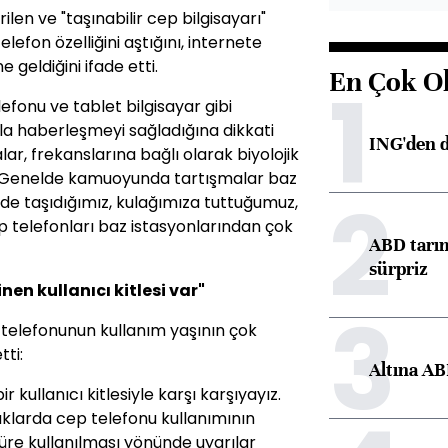
rilen ve "taşınabilir cep bilgisayarı"
lefon özelliğini aştığını, internete
ne geldiğini ifade etti.
En Çok O
1
lefonu ve tablet bilgisayar gibi
la haberleşmeyi sağladığına dikkati
ING'den d
ar, frekanslarına bağlı olarak biyolojik
or. Genelde kamuoyunda tartışmalar baz
2
zde taşıdığımız, kulağımıza tuttuğumuz,
 telefonları baz istasyonlarından çok
ABD tarım
sürpriz
nen kullanıcı kitlesi var"
3
 telefonunun kullanım yaşının çok
ti:
Altına AB
r kullanıcı kitlesiyle karşı karşıyayız.
uklarda cep telefonu kullanımının
üre kullanılması yönünde uyarılar