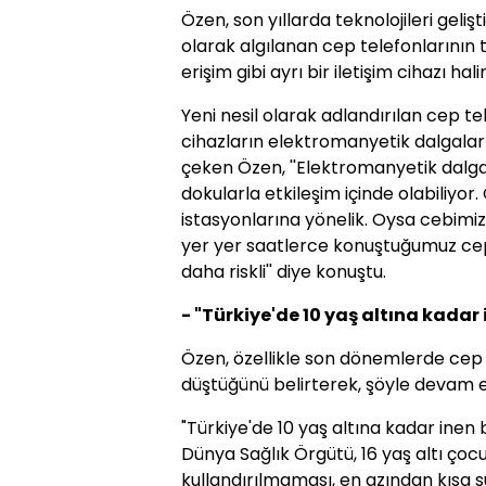
Özen, son yıllarda teknolojileri gelişti
olarak algılanan cep telefonlarının te
erişim gibi ayrı bir iletişim cihazı hali
Yeni nesil olarak adlandırılan cep te
cihazların elektromanyetik dalgalar
çeken Özen, ''Elektromanyetik dalgal
dokularla etkileşim içinde olabiliy
istasyonlarına yönelik. Oysa cebimi
yer yer saatlerce konuştuğumuz cep
daha riskli'' diye konuştu.
- "Türkiye'de 10 yaş altına kadar i
Özen, özellikle son dönemlerde cep
düştüğünü belirterek, şöyle devam et
"Türkiye'de 10 yaş altına kadar inen bi
Dünya Sağlık Örgütü, 16 yaş altı çoc
kullandırılmaması, en azından kısa s