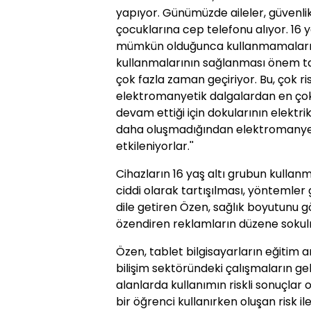
yapıyor. Günümüzde aileler, güvenlik
çocuklarına cep telefonu alıyor. 16 
mümkün olduğunca kullanmamaları, 
kullanmalarının sağlanması önem ta
çok fazla zaman geçiriyor. Bu, çok ri
elektromanyetik dalgalardan en çok e
devam ettiği için dokularının elektri
daha oluşmadığından elektromanye
etkileniyorlar.''
Cihazların 16 yaş altı grubun kullanm
ciddi olarak tartışılması, yöntemler
dile getiren Özen, sağlık boyutunu 
özendiren reklamların düzene sokulm
Özen, tablet bilgisayarların eğitim a
bilişim sektöründeki çalışmaların gel
alanlarda kullanımın riskli sonuçlar
bir öğrenci kullanırken oluşan risk il