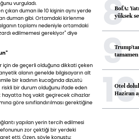
8
uğunu vurguladı.
BofA: Yatı
en çıkan duman ile 10 kişinin aynı yerde
yüksek se
an duman gibi. Ortamdaki kirlenme
alganın toplamı nedeniyle ortamdaki
9
zardı edilmemesi gerekiyor" diye
Trump'tan
un"
tamamen o
 için de geçerli olduğuna dikkati çeken
10
nyetik alanın genelde bilgisayarın alt
amile bir kadının kucağında dizüstü
Otel dolu
riskli bir durum olduğunu ifade eden
Haziran a
k hayatta hoş vakit geçirecek cihazlar
mına göre sınıflandırılması gerektiğine
ağlantı yapılan yerin tercih edilmesi
efonunun zor çektiği bir yerdeki
aret etti. Özen, şöyle konuştu: