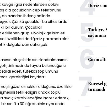
4
 kaygısı gibi nedenlerden dolayı
Döviz cins
yaş altı çocukların cep telefonunu
en azından ihtiyaç halinde
5
şıyor. Çünkü çocuklar bu cihazlarda
skli bir durum. Çocuklar
Türkiye, 
tkilenen grup. Biyolojik gelişimleri
savunma 
ksel özellikleri dediğimiz parametreler
6
tik dalgalardan daha çok
Çin'in alt
asının bir şekilde sınırlandırılmasının
 geliştirilmesinde fayda bulunduğunu
7
gözardı eden, tütekici toplumunu
ası gerektiğini kaydetti.
Küresel gı
maçlı güzel örnekler olduğunu, özellikle
tırmandı
işmesini tetiklediğini ancak toplu
 ortaya çıkarabileceğine işaret ederek,
e bir sınıfta 30 öğrencinin aynı anda