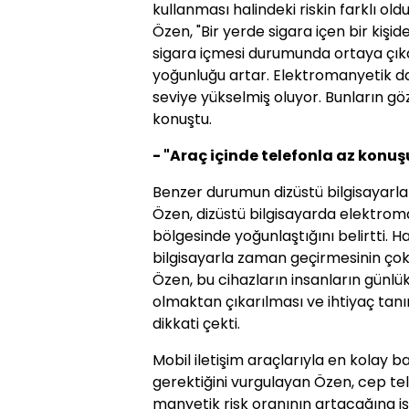
kullanması halindeki riskin farklı old
Özen, "Bir yerde sigara içen bir kişid
sigara içmesi durumunda ortaya çık
yoğunluğu artar. Elektromanyetik d
seviye yükselmiş oluyor. Bunların gö
konuştu.
- "Araç içinde telefonla az konuş
Benzer durumun dizüstü bilgisayarlar
Özen, dizüstü bilgisayarda elektroma
bölgesinde yoğunlaştığını belirtti. H
bilgisayarla zaman geçirmesinin çok 
Özen, bu cihazların insanların günlü
olmaktan çıkarılması ve ihtiyaç tanı
dikkati çekti.
Mobil iletişim araçlarıyla en kolay b
gerektiğini vurgulayan Özen, cep tel
manyetik risk oranının artacağına iş