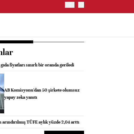
ABD İSTİHDAM VERİLERİ S
nlar
da fiyatları sınırlı bir oranda geriledi
AB Komisyonu'dan 50 şirkete olumsuz
yapay zeka yanıtı
 arındırılmış TÜFE aylık yüzde 2,04 arttı