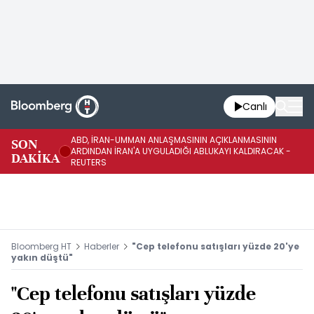
Canlı
ABD, İRAN-UMMAN ANLAŞMASININ AÇIKLANMASININ
AB
SON
ARDINDAN İRAN'A UYGULADIĞI ABLUKAYI KALDIRACAK -
GE
DAKİKA
REUTERS
UY
Bloomberg HT
Haberler
"Cep telefonu satışları yüzde 20'ye
yakın düştü"
"Cep telefonu satışları yüzde