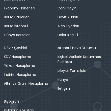
Ekonomi Haberleri
Canlı Yayın
Borsa Haberleri
Döviz Kurları
Borsa İstanbul
Altın Fiyatları
Dünya Borsaları
Dolar Kaç Tl
Döviz Çevirici
İstanbul Hava Durumu
KDV Hesaplama
Kişisel Verilerin Korunması
Politikası
Yüzde Hesaplama
İzleyici Temsilcisi
İndirim Hesaplama
Künye
Altın ve Gram Hesaplama
İletişim
Biyografi
Kullanım Koşulları