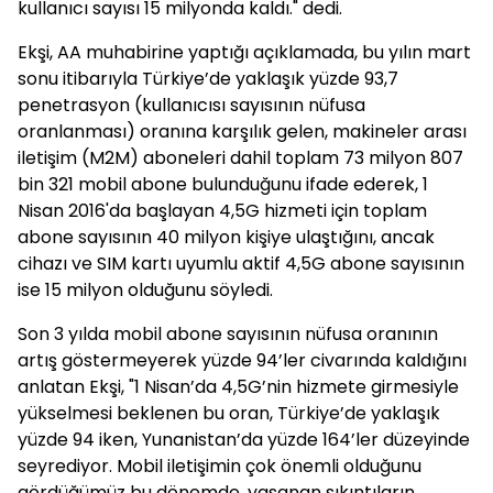
kullanıcı sayısı 15 milyonda kaldı." dedi.
Ekşi, AA muhabirine yaptığı açıklamada, bu yılın mart
sonu itibarıyla Türkiye’de yaklaşık yüzde 93,7
penetrasyon (kullanıcısı sayısının nüfusa
oranlanması) oranına karşılık gelen, makineler arası
iletişim (M2M) aboneleri dahil toplam 73 milyon 807
bin 321 mobil abone bulunduğunu ifade ederek, 1
Nisan 2016'da başlayan 4,5G hizmeti için toplam
abone sayısının 40 milyon kişiye ulaştığını, ancak
cihazı ve SIM kartı uyumlu aktif 4,5G abone sayısının
ise 15 milyon olduğunu söyledi.
Son 3 yılda mobil abone sayısının nüfusa oranının
artış göstermeyerek yüzde 94’ler civarında kaldığını
anlatan Ekşi, "1 Nisan’da 4,5G’nin hizmete girmesiyle
yükselmesi beklenen bu oran, Türkiye’de yaklaşık
yüzde 94 iken, Yunanistan’da yüzde 164’ler düzeyinde
seyrediyor. Mobil iletişimin çok önemli olduğunu
gördüğümüz bu dönemde, yaşanan sıkıntıların