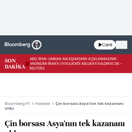
Canlı
ABD, İRAN-UMMAN ANLAŞMASININ AÇIKLANMASININ
AB
SON
ARDINDAN İRAN'A UYGULADIĞI ABLUKAYI KALDIRACAK -
GE
DAKİKA
REUTERS
UY
Bloomberg HT
Haberler
Çin borsası Asya'nın tek kazananı
oldu
Çin borsası Asya'nın tek kazananı