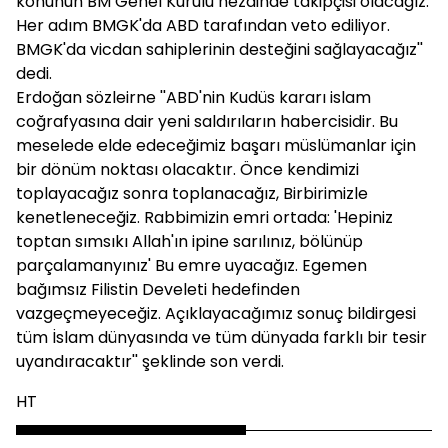
konunun BM Genel Kurulu nezdinde takipçisi olacağız.
Her adım BMGK'da ABD tarafından veto ediliyor.
BMGK'da vicdan sahiplerinin desteğini sağlayacağız''
dedi.
Erdoğan sözleirne ''ABD'nin Kudüs kararı islam
coğrafyasına dair yeni saldırıların habercisidir. Bu
meselede elde edeceğimiz başarı müslümanlar için
bir dönüm noktası olacaktır. Önce kendimizi
toplayacağız sonra toplanacağız, Birbirimizle
kenetleneceğiz. Rabbimizin emri ortada: 'Hepiniz
toptan sımsıkı Allah'ın ipine sarılınız, bölünüp
parçalamanyınız' Bu emre uyacağız. Egemen
bağımsız Filistin Develeti hedefinden
vazgeçmeyeceğiz. Açıklayacağımız sonuç bildirgesi
tüm İslam dünyasında ve tüm dünyada farklı bir tesir
uyandıracaktır'' şeklinde son verdi.
HT