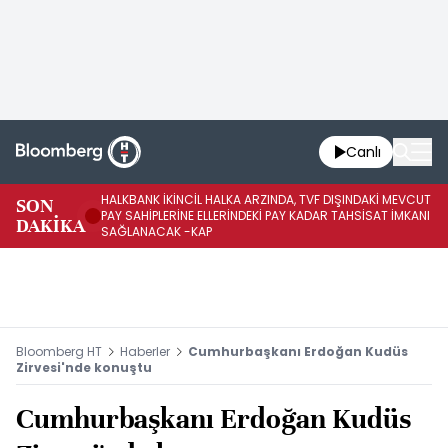
Canlı
HALKBANK İKİNCİL HALKA ARZINDA, TVF DIŞINDAKİ MEVCUT
HA
SON
PAY SAHİPLERİNE ELLERİNDEKİ PAY KADAR TAHSİSAT İMKANI
KO
DAKİKA
SAĞLANACAK -KAP
-K
Bloomberg HT
Haberler
Cumhurbaşkanı Erdoğan Kudüs
Zirvesi'nde konuştu
Cumhurbaşkanı Erdoğan Kudüs