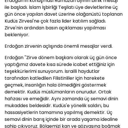
Erdoğan'ın konuşması Ramazan ayının birlik mesajı
ile başladı. İslam İşbirliği Teşilatı üye devletlerine üç
gün önce yapılan davet üzerine olağanüstü toplanan
Kudüs Zirvesi'ne çok fazla lider katılım sağladı.
Zirve'nin ardından basın açıklaması yapılması
bekleniyor.
Erdoğan zirvenin açlışında önemli mesajlar verdi.
Erdoğan ''Zirve dönem başkanı olarak üç gün önce
yaptığımız davete kısa sürede icabet ettiğiniz için
teşekkürlerimi sunuyorum. İsrailli haydutlar
tarafından katledilen Filistinliler için harekete
geçmek, insanlığın hala ölmediğini göstermek
demektir. Kudüs müslümanların onurudur. Ortak
hafızası ve emeğidir. Aynı zamanda üç semavi dinin
mukaddes beldesidir. Kudüs'e yönelik saldırı, bu
hassasiyetlerin tamamına yapılmış demektir. Üç
semavi dinin barış içinde bir arada yaşama idealine
sahip çıkıyoruz. Bölgemizi kan ve gözyaşına boğmak