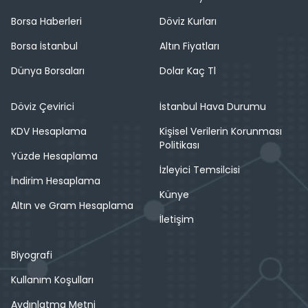
Borsa Haberleri
Döviz Kurları
Borsa İstanbul
Altın Fiyatları
Dünya Borsaları
Dolar Kaç Tl
Döviz Çevirici
İstanbul Hava Durumu
KDV Hesaplama
Kişisel Verilerin Korunması
Politikası
Yüzde Hesaplama
İzleyici Temsilcisi
İndirim Hesaplama
Künye
Altın ve Gram Hesaplama
İletişim
Biyografi
Kullanım Koşulları
Aydınlatma Metni