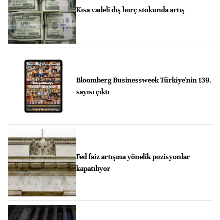
Kısa vadeli dış borç stokunda artış
Bloomberg Businessweek Türkiye'nin 139.
sayısı çıktı
Fed faiz artışına yönelik pozisyonlar
kapatılıyor