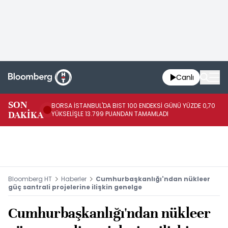
Canlı
SON
BORSA İSTANBUL'DA BIST 100 ENDEKSİ GÜNÜ YÜZDE 0,70
AB
DAKİKA
YÜKSELİŞLE 13.799 PUANDAN TAMAMLADI
AR
Bloomberg HT
Haberler
Cumhurbaşkanlığı'ndan nükleer
güç santrali projelerine ilişkin genelge
Cumhurbaşkanlığı'ndan nükleer