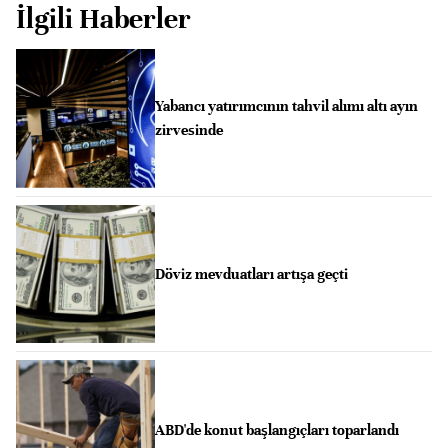
İlgili Haberler
Yabancı yatırımcının tahvil alımı altı ayın
zirvesinde
Döviz mevduatları artışa geçti
ABD'de konut başlangıçları toparlandı