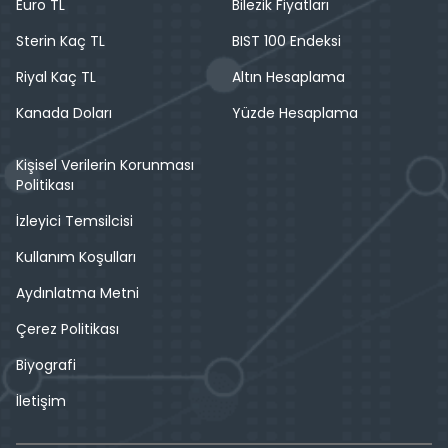
Euro TL
Bilezik Fiyatları
Sterin Kaç TL
BIST 100 Endeksi
Riyal Kaç TL
Altın Hesaplama
Kanada Doları
Yüzde Hesaplama
Kişisel Verilerin Korunması
Politikası
İzleyici Temsilcisi
Kullanım Koşulları
Aydınlatma Metni
Çerez Politikası
Biyografi
İletişim