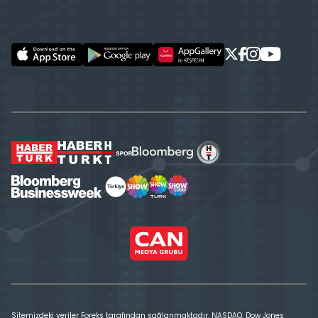
Sitemizdeki veriler Foreks tarafından sağlanmaktadır. NASDAQ, Dow Jones