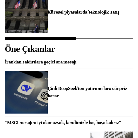
Küresel piyasalarda 'teknolojik' satış
Öne Çıkanlar
İran'dan saldırılara geçici ara mesajı
Çinli DeepSeek'ten yatırımcılara sürpriz
karar
“MSCI mesajını iyi alamazsak, kendimizle baş başa kalırız”