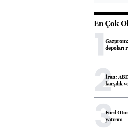
En Çok O
1
Gazprom: 
depoları 
2
İran: ABD 
karşılık v
3
Ford Otos
yatırım