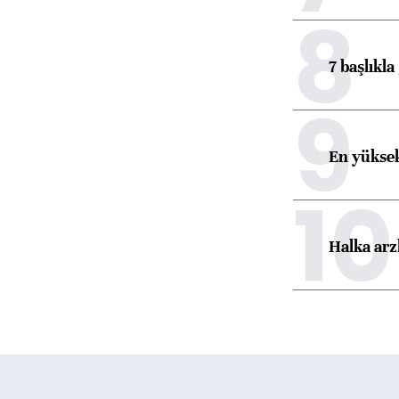
8
7 başlıkla
9
En yüksek
10
Halka arz