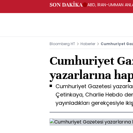
SON DAKİKA
ABD, İRAN-UMMAN ANLA
Bloomberg HT
Haberler
Cumhuriyet Gaze
Cumhuriyet Ga
yazarlarına hap
Cumhuriyet Gazetesi yazarla
Çetinkaya, Charlie Hebdo derg
yayınladıkları gerekçesiyle ikiş