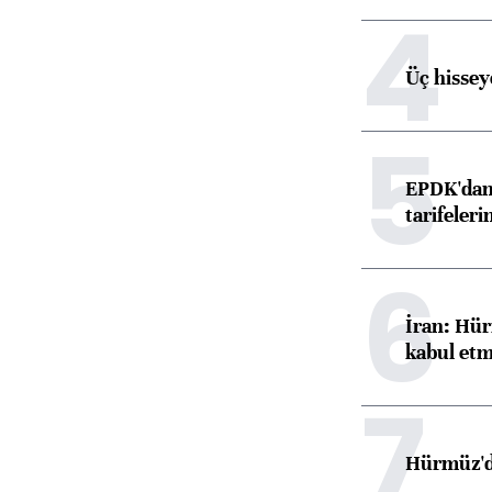
4
Üç hisseye
5
EPDK'dan 
tarifeleri
6
İran: Hür
kabul etm
7
Hürmüz'de