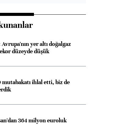
kunanlar
Avrupa'nın yer altı doğalgaz
rekor düzeyde düşük
mutabakatı ihlal etti, biz de
erdik
an'dan 364 milyon euroluk