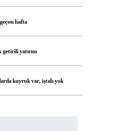
 geçen hafta
 getirili yatırım
larda kuyruk var, iştah yok