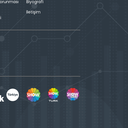
 Korunması
Biyografi
İletişim
i