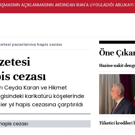
ŞMASININ AÇIKLANMASININ ARDINDAN İRAN'A UYGULADIĞI ABLUKAYI
tesi yazarlarına hapis cezası
Öne Çıka
zetesi
Hazine nakit denges
is cezası
rı Ceyda Karan ve Hikmet
isindeki karikatürü köşelerinde
ier yıl hapis cezasına çarptırıldı
Tüketici kredileri