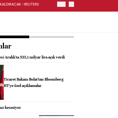
 KALDIRACAK -REUTERS
ABD DIŞİŞLERİ BAKANLIĞI
UYGULANACAK
nlar
i Aralık'ta 333,1 milyar lira açık verdi
Ticaret Bakanı Bolat'tan Bloomberg
HT'ye özel açıklamalar
 hız kesmiyor