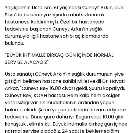
Yeşilçam’ın Usta ismi 81 yaşındaki Cüneyt Arkın, dün
Slivri’de bulunan yazlığında rahatsızlanarak
hastaneye kaldırılmıştı. Özel bir hastanede
tedavisine başlanan Cüneyt Arkın’ın sağlık
durumuyla ilgili hastane sahibi açıklamalarda
bulundu.
”BÜYÜK İHTİMALLE BİRKAÇ GÜN İÇİNDE NORMAL
SERVİSE ALACAĞIZ"
Usta sanatçı Cüneyt Arkın'ın sağlık durumunun iyiye
gittiğini belirten hastane sahibi Milletvekili Dr. Hayati
Arkaz, "Cüneyt Bey 16.00 civarı geldi. Şuuru kapalıydı.
Cüneyt Bey, KOAH hastası. Hem kalp hem akciğer
yetersizliği var. İlk müdahalenin ardından yoğun
bakıma alındı. Şu an yoğun bakımda devam ediyoruz
tedavisine. Düne göre daha iyi. Bugün saat 10.00 gibi
konuştuk , elimi sıktı. Büyük ihtimalle birkaç gün içinde
normal servise alacağız. 24 saatte beklemediğim