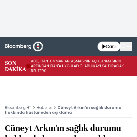
Canlı
ABD, İRAN-UMMAN ANLAŞMASININ AÇIKLANMASININ
AB
SON
ARDINDAN İRAN'A UYGULADIĞI ABLUKAYI KALDIRACAK -
GE
DAKİKA
REUTERS
UY
Bloomberg HT
Haberler
Cüneyt Arkın’ın sağlık durumu
hakkında hastaneden açıklama
Cüneyt Arkın'ın sağlık durumu