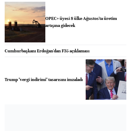
OPEC+ üyesi 8 ülke Ağustos'ta üretim
artışına gidecek
Cumhurbaşkanı Erdoğan'dan F35 açıklaması
Trump "vergi indirimi" tasarısını imzaladı