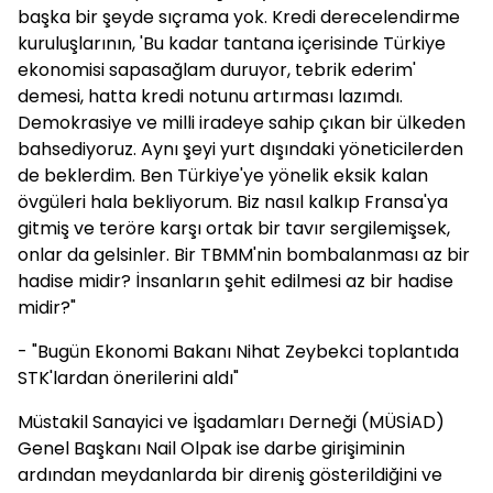
başka bir şeyde sıçrama yok. Kredi derecelendirme
kuruluşlarının, 'Bu kadar tantana içerisinde Türkiye
ekonomisi sapasağlam duruyor, tebrik ederim'
demesi, hatta kredi notunu artırması lazımdı.
Demokrasiye ve milli iradeye sahip çıkan bir ülkeden
bahsediyoruz. Aynı şeyi yurt dışındaki yöneticilerden
de beklerdim. Ben Türkiye'ye yönelik eksik kalan
övgüleri hala bekliyorum. Biz nasıl kalkıp Fransa'ya
gitmiş ve teröre karşı ortak bir tavır sergilemişsek,
onlar da gelsinler. Bir TBMM'nin bombalanması az bir
hadise midir? İnsanların şehit edilmesi az bir hadise
midir?"
- "Bugün Ekonomi Bakanı Nihat Zeybekci toplantıda
STK'lardan önerilerini aldı"
Müstakil Sanayici ve İşadamları Derneği (MÜSİAD)
Genel Başkanı Nail Olpak ise darbe girişiminin
ardından meydanlarda bir direniş gösterildiğini ve