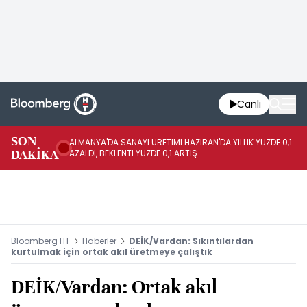
Canlı
SON
ALMANYA'DA SANAYİ ÜRETİMİ HAZİRAN'DA YILLIK YÜZDE 0,1
AL
DAKİKA
AZALDI, BEKLENTİ YÜZDE 0,1 ARTIŞ
AR
Bloomberg HT
Haberler
DEİK/Vardan: Sıkıntılardan
kurtulmak için ortak akıl üretmeye çalıştık
DEİK/Vardan: Ortak akıl