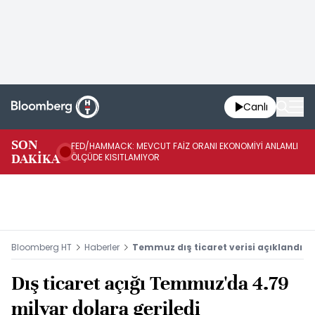
Canlı
SON
FED/HAMMACK: MEVCUT FAİZ ORANI EKONOMİYİ ANLAMLI
FE
DAKİKA
ÖLÇÜDE KISITLAMIYOR
İH
Bloomberg HT
Haberler
Temmuz dış ticaret verisi açıklandı
Dış ticaret açığı Temmuz'da 4.79
milyar dolara geriledi