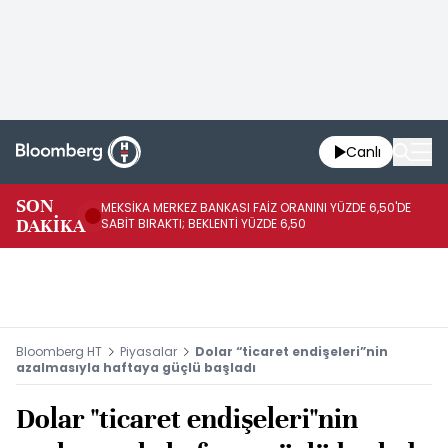
Canlı
SON
MEKSİKA MERKEZ BANKASI FAİZ ORANINI YÜZDE 6,50'DE
OY
DAKİKA
SABİT BIRAKTI; BEKLENTİ YÜZDE 6,50
AÇ
Bloomberg HT
Piyasalar
Dolar “ticaret endişeleri”nin
azalmasıyla haftaya güçlü başladı
Dolar "ticaret endişeleri"nin