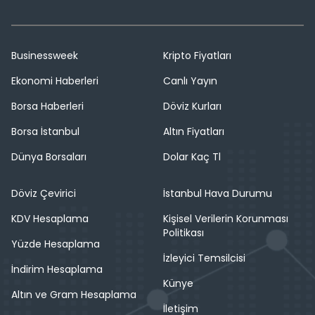
Businessweek
Kripto Fiyatları
Ekonomi Haberleri
Canlı Yayın
Borsa Haberleri
Döviz Kurları
Borsa İstanbul
Altın Fiyatları
Dünya Borsaları
Dolar Kaç Tl
Döviz Çevirici
İstanbul Hava Durumu
KDV Hesaplama
Kişisel Verilerin Korunması
Politikası
Yüzde Hesaplama
İzleyici Temsilcisi
İndirim Hesaplama
Künye
Altın ve Gram Hesaplama
İletişim