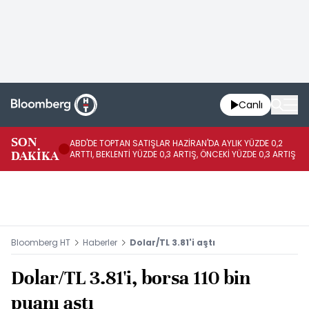
Canlı
SON
ABD'DE TOPTAN SATIŞLAR HAZİRAN'DA AYLIK YÜZDE 0,2
AP
DAKİKA
ARTTI, BEKLENTİ YÜZDE 0,3 ARTIŞ, ÖNCEKİ YÜZDE 0,3 ARTIŞ
KA
Bloomberg HT
Haberler
Dolar/TL 3.81'i aştı
Dolar/TL 3.81'i, borsa 110 bin
puanı aştı