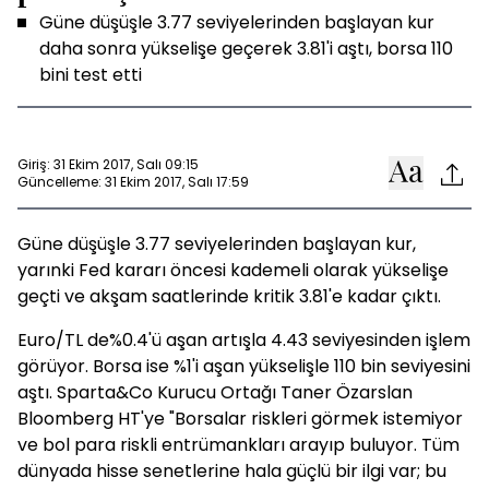
Güne düşüşle 3.77 seviyelerinden başlayan kur
daha sonra yükselişe geçerek 3.81'i aştı, borsa 110
bini test etti
Giriş: 31 Ekim 2017, Salı 09:15
Güncelleme: 31 Ekim 2017, Salı 17:59
Güne düşüşle 3.77 seviyelerinden başlayan kur,
yarınki Fed kararı öncesi kademeli olarak yükselişe
geçti ve akşam saatlerinde kritik 3.81'e kadar çıktı.
Euro/TL de%0.4'ü aşan artışla 4.43 seviyesinden işlem
görüyor. Borsa ise %1'i aşan yükselişle 110 bin seviyesini
aştı. Sparta&Co Kurucu Ortağı Taner Özarslan
Bloomberg HT'ye "Borsalar riskleri görmek istemiyor
ve bol para riskli entrümankları arayıp buluyor. Tüm
dünyada hisse senetlerine hala güçlü bir ilgi var; bu