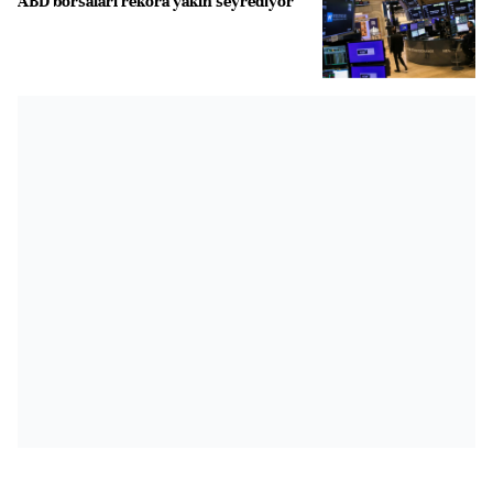
ABD borsaları rekora yakın seyrediyor