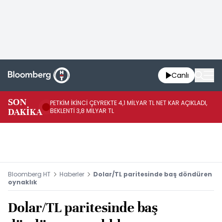
Canlı
SON
PETKİM İKİNCİ ÇEYREKTE 4,1 MİLYAR TL NET KAR AÇIKLADI,
İR
DAKİKA
BEKLENTİ 3,8 MİLYAR TL
UY
Bloomberg HT
Haberler
Dolar/TL paritesinde baş döndüren
oynaklık
Dolar/TL paritesinde baş