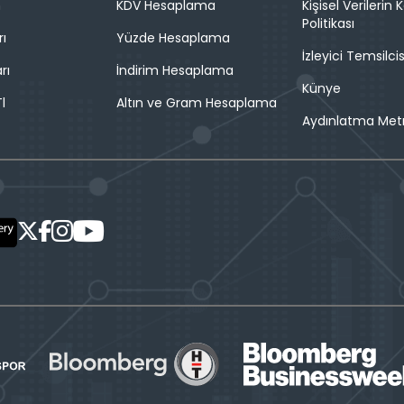
n
KDV Hesaplama
Kişisel Verilerin
Politikası
rı
Yüzde Hesaplama
İzleyici Temsilcis
rı
İndirim Hesaplama
Künye
l
Altın ve Gram Hesaplama
Aydınlatma Met