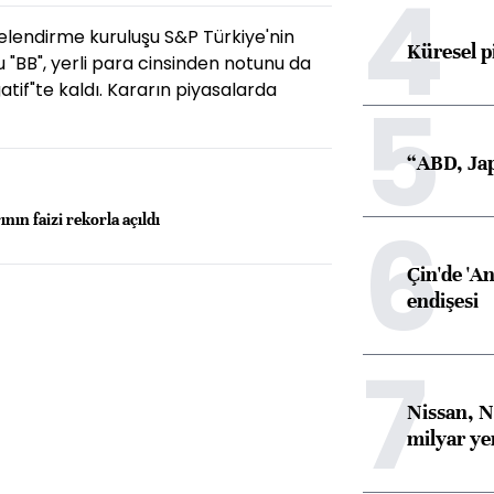
4
lendirme kuruluşu S&P Türkiye'nin
Küresel p
 "BB", yerli para cinsinden notunu da
atif"te kaldı. Kararın piyasalarda
5
“ABD, Jap
6
ının faizi rekorla açıldı
Çin'de 'An
endişesi
7
Nissan, N
milyar ye