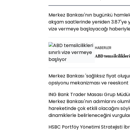
Merkez Bankası'nın bugünkü hamleler
akşam saatlerinde yeniden 3.87'ye yük
vize vermeye başlayacağı haberiyle 
HABERLER
ABD temsilcilikleri
Merkez Bankası 'sağlıksız fiyat oluş
opsiyonu mekanizması ve reeskont k
ING Bank Trader Masası Grup Müdü
Merkez Bankası'nın adımlarını olum
hareketinde çok etkili olacağını sö
dinamiklerle belirleneceğini vurgulad
HSBC Portföy Yönetimi Stratejisti İb