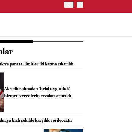
JAPONYA BORSASI'NDA TO
nlar
k ve parasal limitler iki katına çıkarıldı
Akredite olmadan "helal uygunluk"
hizmeti verenlerin cezaları artırıldı
dırıya hızlı şekilde karşılık verilecektir