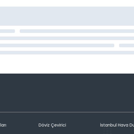
ları
Döviz Çevirici
İstanbul Hava 