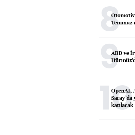
8
Otomotiv 
Temmuz 
9
ABD ve İr
Hürmüz'dek
10
OpenAI, 
Saray’da 
katılacak