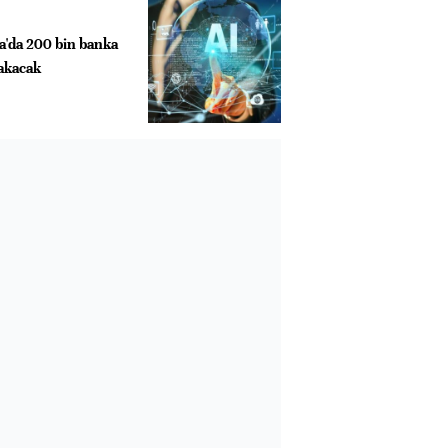
a'da 200 bin banka
rakacak