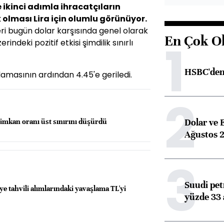
 ikinci adımla ihracatçıların
 olması Lira için olumlu görünüyor.
ri bugün dolar karşısında genel olarak
En Çok O
1
ndeki pozitif etkisi şimdilik sınırlı
HSBC'den 
amasının ardından 4.45'e geriledi.
2
Dolar ve 
mkan oranı üst sınırını düşürdü
Ağustos 2
3
Suudi petr
ye tahvili alımlarındaki yavaşlama TL'yi
yüzde 33 