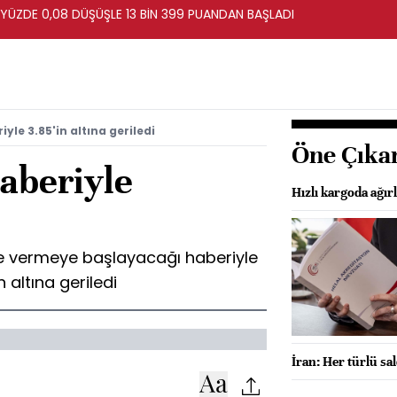
 YÜZDE 0,08 DÜŞÜŞLE 13 BİN 399 PUANDAN BAŞLADI
yle 3.85'in altına geriledi
Öne Çıka
aberiyle
Hızlı kargoda ağırlı
 vize vermeye başlayacağı haberiyle
 altına geriledi
İran: Her türlü sal