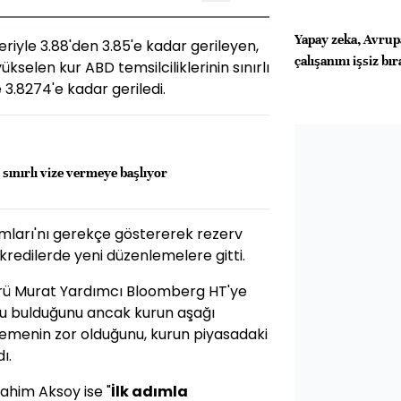
Yapay zeka, Avrup
iyle 3.88'den 3.85'e kadar gerileyen,
çalışanını işsiz bı
selen kur ABD temsilciliklerinin sınırlı
3.8274'e kadar geriledi.
 sınırlı vize vermeye başlıyor
umları'nı gerekçe göstererek rezerv
redilerde yeni düzenlemelere gitti.
rü Murat Yardımcı Bloomberg HT'ye
lu bulduğunu ancak kurun aşağı
ylemenin zor olduğunu, kurun piyasadaki
ı.
rahim Aksoy ise "
İlk adımla