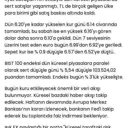
sert satışlar yaşanmıştı. TL de birçok gelişen ülke
para birimi gibi satış baskısı altında kaldı.
Dün 6.20'ye kadar yükselen kur günü 6.14 civarında
tamamladı, bu sabah ise en yüksek 6.16'yı gören
dolar daha sonra 6.10'a çekildi. Dün 7 seviyesinin
üzerini test eden euro bugün 6.99'dan 6.92'ye geriledi.
Sepet kur ise % 0.9 düşüşle 6.57'den 6.52'ye düştü..
BIST 100 endeksi dün küresel piyasalara paralel
olarak sert düşüşle günü % 5,54 düşüşle 103.524,02
puandan tamamladı. Endeks bugün % 3'lük yükselişte.
Bugün kuru etkileyecek önemli bir veri akışı
bulunmuyor. Küresel bazdaki haber akışı takip
edilecek. Haftanın devamında Avrupa Merkez
Bankası’nın kararı izlenecek, bankanın Fed'i takip
ederek bu toplantıda faiz indirmesi bekleniyor.
Işık FX paylaştığı bir notta "küresel taraftaki risk