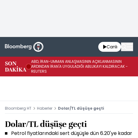
Canlı
ABD, İRAN-UMMAN ANLAŞMASININ AÇIKLANMASININ
AB
SON
ARDINDAN İRAN'A UYGULADIĞI ABLUKAYI KALDIRACAK -
GE
DAKİKA
REUTERS
UY
Bloomberg HT
Haberler
Dolar/TL düşüşe geçti
Dolar/TL düşüşe geçti
Petrol fiyatlarındaki sert düşüşle dün 6.20'ye kadar