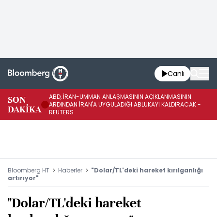
Canlı
ABD, İRAN-UMMAN ANLAŞMASININ AÇIKLANMASININ
AB
SON
ARDINDAN İRAN'A UYGULADIĞI ABLUKAYI KALDIRACAK -
GE
DAKİKA
REUTERS
UY
Bloomberg HT
Haberler
"Dolar/TL'deki hareket kırılganlığı
artırıyor"
"Dolar/TL'deki hareket