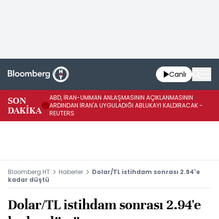
Canlı
ABD, İRAN-UMMAN ANLAŞMASININ AÇIKLANMASININ
AB
SON
ARDINDAN İRAN'A UYGULADIĞI ABLUKAYI KALDIRACAK -
GE
DAKİKA
REUTERS
UY
Bloomberg HT
Haberler
Dolar/TL istihdam sonrası 2.94'e
kadar düştü
Dolar/TL istihdam sonrası 2.94'e