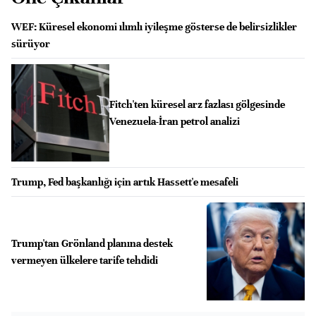
WEF: Küresel ekonomi ılımlı iyileşme gösterse de belirsizlikler
sürüyor
Fitch'ten küresel arz fazlası gölgesinde
Venezuela-İran petrol analizi
Trump, Fed başkanlığı için artık Hassett'e mesafeli
Trump'tan Grönland planına destek
vermeyen ülkelere tarife tehdidi