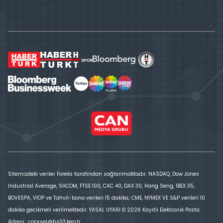
Sitemizdeki veriler Foreks tarafından sağlanmaktadır. NASDAQ, Dow Jones
Industrial Average, SHCOM, FTSE 100, CAC 40, DAX 30, Hang Seng, IBEX 35,
BOVESPA, VİOP ve Tahvil-bono verileri 15 dakika; CME, NYMEX VE S&P verileri 10
dakika gecikmeli verilmektedir. YASAL UYARI © 2026 Kayıtlı Elektronik Posta
Adresi : cgorsel@hs03.kep.tr