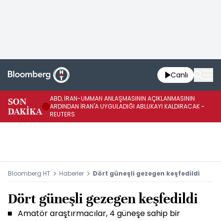
Canlı
ABD, İRAN-UMMAN ANLAŞMASININ AÇIKLANMASININ
AB
SON
ARDINDAN İRAN'A UYGULADIĞI ABLUKAYI KALDIRACAK -
GE
DAKİKA
REUTERS
UY
Bloomberg HT
Haberler
Dört güneşli gezegen keşfedildi
Dört güneşli gezegen keşfedildi
Amatör araştırmacılar, 4 güneşe sahip bir