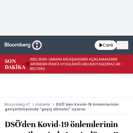
Canlı
ABD, İRAN-UMMAN ANLAŞMASININ AÇIKLANMASININ
AB
SON
ARDINDAN İRAN'A UYGULADIĞI ABLUKAYI KALDIRACAK -
GE
DAKİKA
REUTERS
UY
Bloomberg HT
Haberler
DSÖ'den Kovid-19 önlemlerinin
gevşetilmesinde "geçiş dönemi" uyarısı
DSÖ'den Kovid-19 önlemlerinin