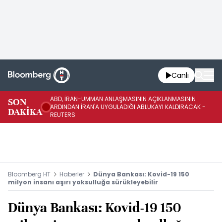
Canlı
ABD, İRAN-UMMAN ANLAŞMASININ AÇIKLANMASININ
AB
SON
ARDINDAN İRAN'A UYGULADIĞI ABLUKAYI KALDIRACAK -
GE
DAKİKA
REUTERS
UY
Bloomberg HT
Haberler
Dünya Bankası: Kovid-19 150
milyon insanı aşırı yoksulluğa sürükleyebilir
Dünya Bankası: Kovid-19 150