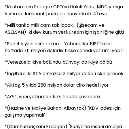
*Kastamonu Entegre CEO'su Haluk Yıldız: MDF, yonga
levha ve laminant parkede dünyada ilk 4'teyiz
*Milli tanka milli cam takılacak... (Şişecam ve
ASELSAN) İki dev kurum yerli üretim için işbirliğine gitti
*Son 4.5 yılın alım rekoru... Yabancılar BIST'te bir
haftada 711 milyon dolarlık hisse senedi yatırımı yaptı
*Venezuela ikiye bölündü, dünyayı da ikiye böldü
*İngiltere ile STA olmazsa 2 milyar dolar riske girecek
*Aktaş, 5 yılda 250 milyon dolar ciro hedefliyor
*AGT, yeni yatırımlar krizi fırsata çevirecek
*(Hazine ve Maliye Bakanı Albayrak) "KDV iadesi için
çalışma yapılmalı"
*(Cumhurbaşkanı Erdoğan) "Suriye'de insani amaçla