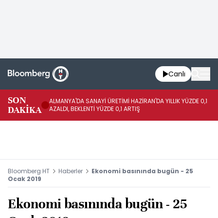
Canlı
SON
ALMANYA'DA SANAYİ ÜRETİMİ HAZİRAN'DA YILLIK YÜZDE 0,1
AL
DAKİKA
AZALDI, BEKLENTİ YÜZDE 0,1 ARTIŞ
AR
Bloomberg HT
Haberler
Ekonomi basınında bugün - 25
Ocak 2019
Ekonomi basınında bugün - 25