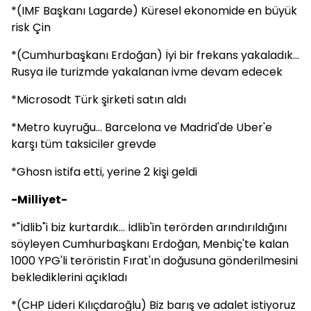
*(IMF Başkanı Lagarde) Küresel ekonomide en büyük
risk Çin
*(Cumhurbaşkanı Erdoğan) İyi bir frekans yakaladık...
Rusya ile turizmde yakalanan ivme devam edecek
*Microsodt Türk şirketi satın aldı
*Metro kuyruğu... Barcelona ve Madrid'de Uber'e
karşı tüm taksiciler grevde
*Ghosn istifa etti, yerine 2 kişi geldi
-Milliyet-
*"İdlib"i biz kurtardık... İdlib'in terörden arındırıldığını
söyleyen Cumhurbaşkanı Erdoğan, Menbiç'te kalan
1000 YPG'li teröristin Fırat'ın doğusuna gönderilmesini
beklediklerini açıkladı
*(CHP Lideri Kılıçdaroğlu) Biz barış ve adalet istiyoruz