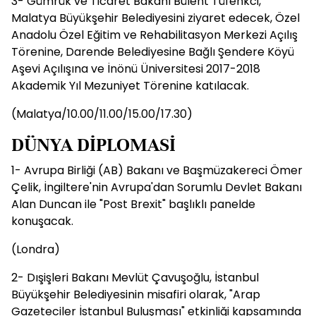
3- Gümrük ve Ticaret Bakanı Bülent Tüfenkci,
Malatya Büyükşehir Belediyesini ziyaret edecek, Özel
Anadolu Özel Eğitim ve Rehabilitasyon Merkezi Açılış
Törenine, Darende Belediyesine Bağlı Şendere Köyü
Aşevi Açılışına ve İnönü Üniversitesi 2017-2018
Akademik Yıl Mezuniyet Törenine katılacak.
(Malatya/10.00/11.00/15.00/17.30)
DÜNYA DİPLOMASİ
1- Avrupa Birliği (AB) Bakanı ve Başmüzakereci Ömer
Çelik, İngiltere'nin Avrupa'dan Sorumlu Devlet Bakanı
Alan Duncan ile "Post Brexit" başlıklı panelde
konuşacak.
(Londra)
2- Dışişleri Bakanı Mevlüt Çavuşoğlu, İstanbul
Büyükşehir Belediyesinin misafiri olarak, "Arap
Gazeteciler İstanbul Buluşması" etkinliği kapsamında