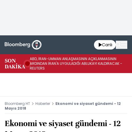
Canlı
ABD, İRAN-UMMAN ANLAŞMASININ AÇIKLANMASININ
AB
SON
ARDINDAN İRAN'A UYGULADIĞI ABLUKAYI KALDIRACAK -
GE
DAKİKA
REUTERS
UY
Bloomberg HT
Haberler
Ekonomi ve siyaset gündemi - 12
Mayıs 2018
Ekonomi ve siyaset gündemi - 12