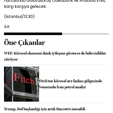
haftasında Galatasaray Odeabank ile Anadolu Efes,
karşı karşıya gelecek.
(İstanbul/13.30)
AA
Öne Çıkanlar
WEF: Küresel ekonomi ılımlı iyileşme gösterse de belirsizlikler
sürüyor
Fitch'ten küresel arz fazlası gölgesinde
Venezuela-İran petrol analizi
Trump, Fed başkanlığı için artık Hassett'e mesafeli